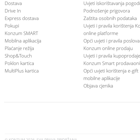
Dostava
Uvjeti iskorištavanja pogod
Drive In
Podnošenje prigovora
Express dostava
Zaštita osobnih podataka
Pokupi
Uvjeti i pravila korištenja
Konzum SMART
online platforme
Mobilna aplikacija
Opći uvjeti i pravila poslov
Plaćanje režija
Konzum online prodaju
Shop&Touch
Uvjeti i pravila kupoprodaj
Poklon kartica
Konzum Smart prodavaoni
MultiPlus kartica
Opći uvjeti korištenja e-gift
mobilne aplikacije
Objava cjenika
© KONZUM
2026. SVA PRAVA PRIDRŽANA.