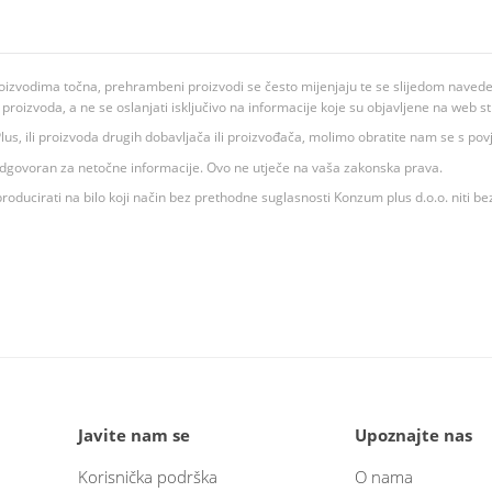
oizvodima točna, prehrambeni proizvodi se često mijenjaju te se slijedom navedeno
ju proizvoda, a ne se oslanjati isključivo na informacije koje su objavljene na web st
 K Plus, ili proizvoda drugih dobavljača ili proizvođača, molimo obratite nam se s p
 odgovoran za netočne informacije. Ovo ne utječe na vaša zakonska prava.
roducirati na bilo koji način bez prethodne suglasnosti Konzum plus d.o.o. niti be
Javite nam se
Upoznajte nas
Korisnička podrška
O nama