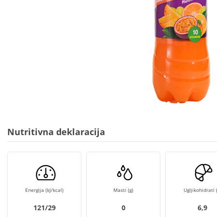
Nutritivna deklaracija
Energija (kJ/kcal)
Masti (g)
Ugljikohidrati (
121/29
0
6,9