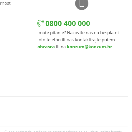
rnost
0800 400 000
Imate pitanje? Nazovite nas na besplatni
info telefon ili nas kontaktirajte putem
obrasca
ili na
konzum@konzum.hr
.
Cijene proizvoda izražene na stranici odnose se na uslugu online kupnje.