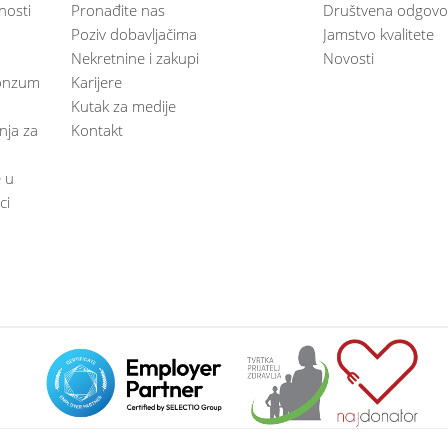
nosti
Pronađite nas
Društvena odgovo
Poziv dobavljačima
Jamstvo kvalitete
Nekretnine i zakupi
Novosti
 Konzum
Karijere
Kutak za medije
anja za
Kontakt
e u
ci