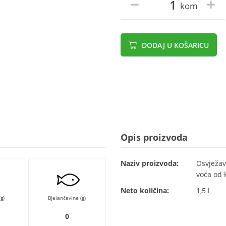
kom
DODAJ U KOŠARICU
Opis proizvoda
Naziv proizvoda:
Osvježav
voća od 
Neto količina:
1,5 l
g)
Bjelančevine (g)
0