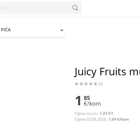
 PIĆA
Juicy Fruits m
(0)
1
85
€/kom
Cijena za j.m.:
1,23 €/l
Cijena 02.05.2025.:
1,69 €/kom