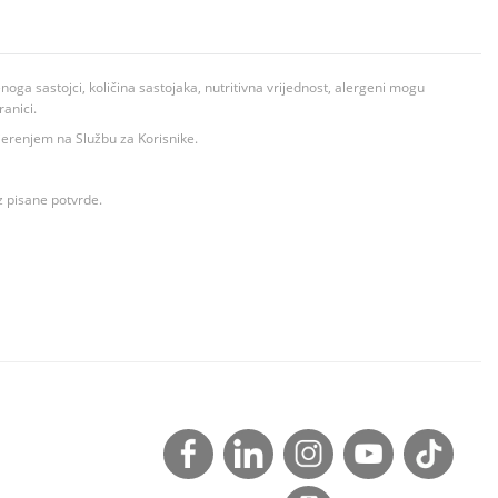
ga sastojci, količina sastojaka, nutritivna vrijednost, alergeni mogu
ranici.
ovjerenjem na Službu za Korisnike.
z pisane potvrde.