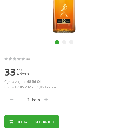
(0)
33
99
€/kom
Cijena za j.m.:
48,56 €/l
Cijena 02.05.2025.:
35,05 €/kom
kom
DODAJ U KOŠARICU