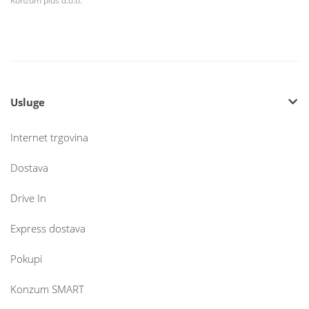
Konzum plus d.o.o.
Usluge
Internet trgovina
Dostava
Drive In
Express dostava
Pokupi
Konzum SMART