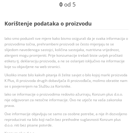
0
od 5
Korištenje podataka o proizvodu
Iako smo poduzeli sve mjere kako bismo osigurali da je svaka informacija o
proizvodima točna, prehrambeni proizvodi se često mijenjaju te se
slijedom navedenoga sastojci, količina sastojaka, nutritivna vrijednost,
alergeni mogu promjeniti. Prije konzumacije trebali biste uvijek pročitati
etiketu tj. deklaraciju proizvoda, a ne se oslanjati isključivo na informacije
koje su objavljene na web stranici.
Ukoliko imate bilo kakvih pitanja ili želite savjet o bilo kojoj marki proizvoda
K Plus, ili proizvoda drugih dobavljača ili proizvođača, molimo obratite nam
se s povjerenjem na Službu za Korisnike.
Iako se informacije o proizvodima redovito ažuriraju, Konzum plus d.o.o.
nije odgovoran za netočne informacije. Ovo ne utječe na vaša zakonska
prava.
Ove informacije objavljuju se samo za osobne potrebe, a nije ih dozvoljeno
reproducirati na bilo koji način bez prethodne suglasnosti Konzum plus
d.o.o. niti bez pisane potvrde.