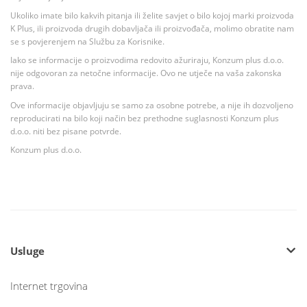
Ukoliko imate bilo kakvih pitanja ili želite savjet o bilo kojoj marki proizvoda
K Plus, ili proizvoda drugih dobavljača ili proizvođača, molimo obratite nam
se s povjerenjem na Službu za Korisnike.
Iako se informacije o proizvodima redovito ažuriraju, Konzum plus d.o.o.
nije odgovoran za netočne informacije. Ovo ne utječe na vaša zakonska
prava.
Ove informacije objavljuju se samo za osobne potrebe, a nije ih dozvoljeno
reproducirati na bilo koji način bez prethodne suglasnosti Konzum plus
d.o.o. niti bez pisane potvrde.
Konzum plus d.o.o.
Usluge
Internet trgovina