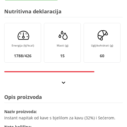
Nutritivna deklaracija
Energija (kJ/kcal)
Masti (g)
Ugljikohidrati (g)
1788/426
15
60
Opis proizvoda
Naziv proizvoda:
Instant napitak od kave s bjelilom za kavu (32%) i šećerom.
Neto količina: