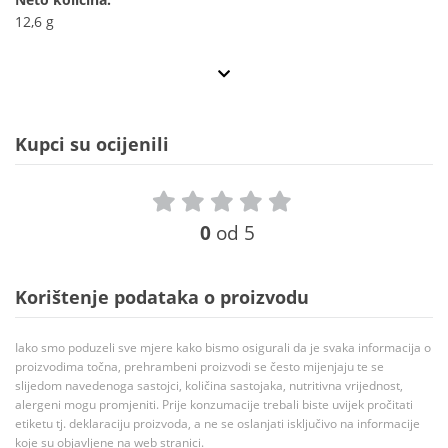
12,6 g
Kupci su ocijenili
0
od 5
Korištenje podataka o proizvodu
Iako smo poduzeli sve mjere kako bismo osigurali da je svaka informacija o
proizvodima točna, prehrambeni proizvodi se često mijenjaju te se
slijedom navedenoga sastojci, količina sastojaka, nutritivna vrijednost,
alergeni mogu promjeniti. Prije konzumacije trebali biste uvijek pročitati
etiketu tj. deklaraciju proizvoda, a ne se oslanjati isključivo na informacije
koje su objavljene na web stranici.