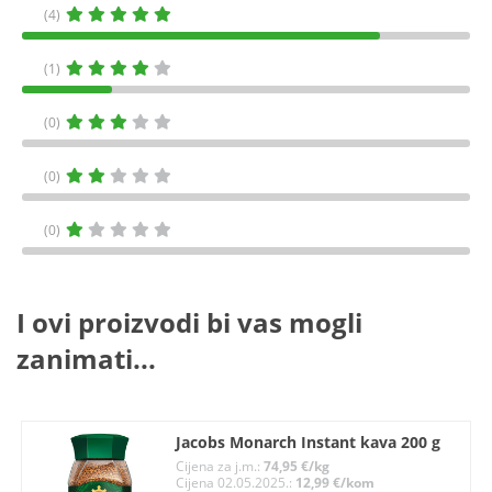
(4)
(1)
(0)
(0)
(0)
I ovi proizvodi bi vas mogli
zanimati...
Jacobs Monarch Instant kava 200 g
Cijena za j.m.:
74,95 €/kg
Cijena 02.05.2025.:
12,99 €/kom