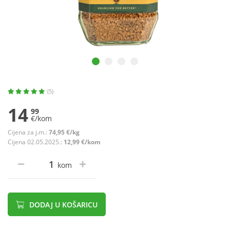
(5)
14
99
€/kom
Cijena za j.m.:
74,95 €/kg
Cijena 02.05.2025.:
12,99 €/kom
kom
DODAJ U KOŠARICU