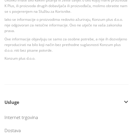
Ukoliko imate bilo kakvih pitanja ili želite savjet o bilo kojoj marki proizvoda
K Plus, ili proizvoda drugih dobavljača ili proizvođača, molimo obratite nam
se s povjerenjem na Službu za Korisnike.
Iako se informacije o proizvodima redovito ažuriraju, Konzum plus d.o.o.
nije odgovoran za netočne informacije. Ovo ne utječe na vaša zakonska
prava.
Ove informacije objavljuju se samo za osobne potrebe, a nije ih dozvoljeno
reproducirati na bilo koji način bez prethodne suglasnosti Konzum plus
d.o.o. niti bez pisane potvrde.
Konzum plus d.o.o.
Usluge
Internet trgovina
Dostava