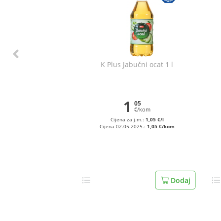
K Plus Jabučni ocat 1 l
1
05
€/kom
Cijena za j.m.:
1,05 €/l
Cijena 02.05.2025.:
1,05 €/kom
Dodaj