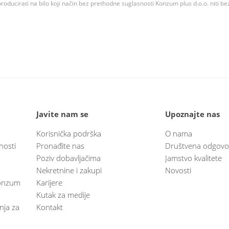
roducirati na bilo koji način bez prethodne suglasnosti Konzum plus d.o.o. niti be
Javite nam se
Upoznajte nas
Korisnička podrška
O nama
nosti
Pronađite nas
Društvena odgovo
Poziv dobavljačima
Jamstvo kvalitete
Nekretnine i zakupi
Novosti
 Konzum
Karijere
Kutak za medije
anja za
Kontakt