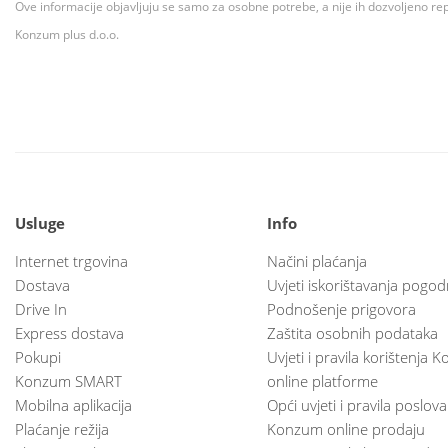
Ove informacije objavljuju se samo za osobne potrebe, a nije ih dozvoljeno rep
Konzum plus d.o.o.
Usluge
Info
Internet trgovina
Načini plaćanja
Dostava
Uvjeti iskorištavanja pogod
Drive In
Podnošenje prigovora
Express dostava
Zaštita osobnih podataka
Pokupi
Uvjeti i pravila korištenja
Konzum SMART
online platforme
Mobilna aplikacija
Opći uvjeti i pravila poslov
Plaćanje režija
Konzum online prodaju