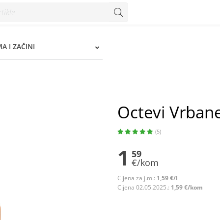
A I ZAČINI
Octevi Vrbane
(5)
1
59
€/kom
Cijena za j.m.:
1,59 €/l
Cijena 02.05.2025.:
1,59 €/kom