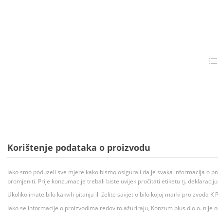
Korištenje podataka o proizvodu
Iako smo poduzeli sve mjere kako bismo osigurali da je svaka informacija o pr
promjeniti. Prije konzumacije trebali biste uvijek pročitati etiketu tj. deklaraci
Ukoliko imate bilo kakvih pitanja ili želite savjet o bilo kojoj marki proizvoda
Iako se informacije o proizvodima redovito ažuriraju, Konzum plus d.o.o. nije