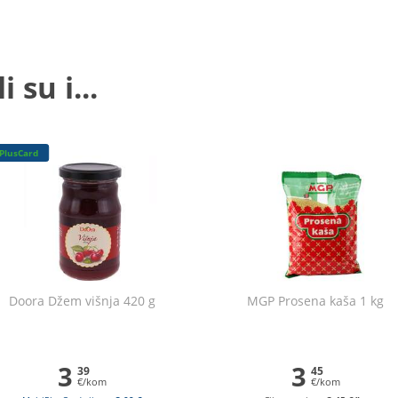
 su i...
PlusCard
Doora Džem višnja 420 g
MGP Prosena kaša 1 kg
3
3
39
45
€/kom
€/kom