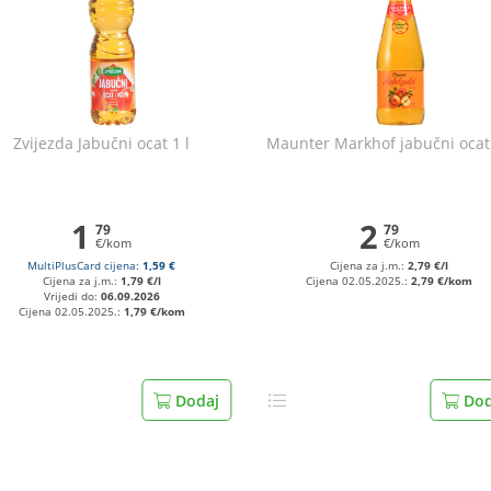
Zvijezda Jabučni ocat 1 l
Maunter Markhof jabučni ocat 
1
2
79
79
€/kom
€/kom
MultiPlusCard cijena:
1,59 €
Cijena za j.m.:
2,79 €/l
Cijena za j.m.:
1,79 €/l
Cijena 02.05.2025.:
2,79 €/kom
Vrijedi do:
06.09.2026
Cijena 02.05.2025.:
1,79 €/kom
Dodaj
Dod