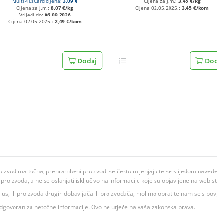
MultiPlusCard cijena:
3,09 €
Cijena za j.m.:
3,45 €/kg
Cijena za j.m.:
8,07 €/kg
Cijena 02.05.2025.:
3,45 €/kom
Vrijedi do:
06.09.2026
Cijena 02.05.2025.:
2,49 €/kom
Dodaj
Dod
oizvodima točna, prehrambeni proizvodi se često mijenjaju te se slijedom navedeno
ju proizvoda, a ne se oslanjati isključivo na informacije koje su objavljene na web st
 K Plus, ili proizvoda drugih dobavljača ili proizvođača, molimo obratite nam se s p
 odgovoran za netočne informacije. Ovo ne utječe na vaša zakonska prava.