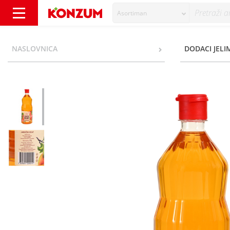
Asortiman
Octevi Vrbanek Jabučni ocat 1 l - Konzum
NASLOVNICA
DODACI JELIM