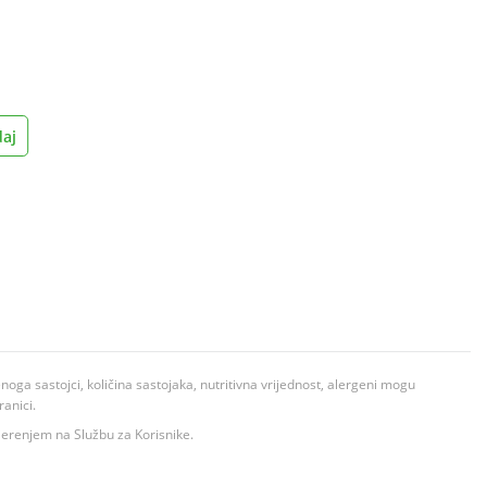
aj
ga sastojci, količina sastojaka, nutritivna vrijednost, alergeni mogu
ranici.
ovjerenjem na Službu za Korisnike.