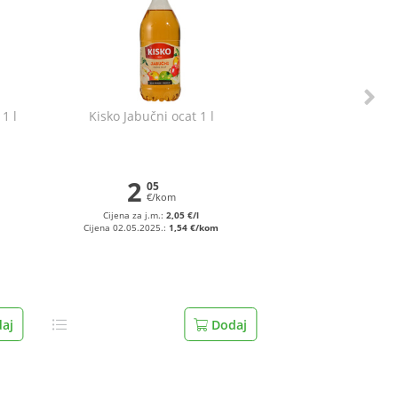
1 l
Kisko Jabučni ocat 1 l
2
05
€/kom
Cijena za j.m.:
2,05 €/l
Cijena 02.05.2025.:
1,54 €/kom
aj
Dodaj