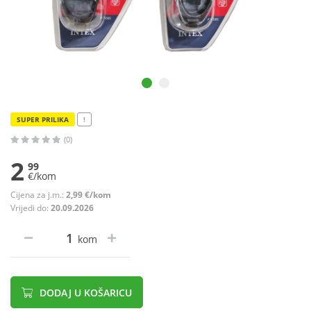
SUPER PRILIKA
!
(0)
2
99
€/kom
Cijena za j.m.:
2,99 €/kom
Vrijedi do:
20.09.2026
kom
DODAJ U KOŠARICU