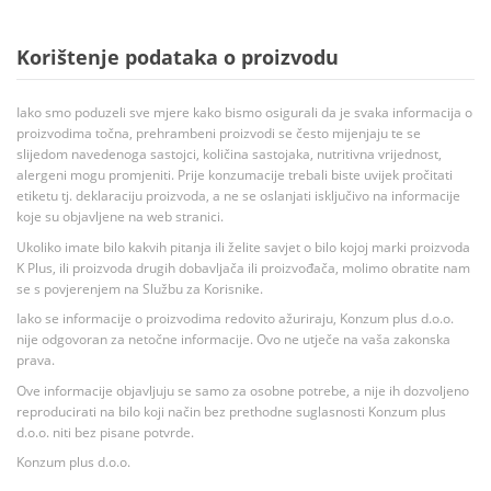
Korištenje podataka o proizvodu
Iako smo poduzeli sve mjere kako bismo osigurali da je svaka informacija o
proizvodima točna, prehrambeni proizvodi se često mijenjaju te se
slijedom navedenoga sastojci, količina sastojaka, nutritivna vrijednost,
alergeni mogu promjeniti. Prije konzumacije trebali biste uvijek pročitati
etiketu tj. deklaraciju proizvoda, a ne se oslanjati isključivo na informacije
koje su objavljene na web stranici.
Ukoliko imate bilo kakvih pitanja ili želite savjet o bilo kojoj marki proizvoda
K Plus, ili proizvoda drugih dobavljača ili proizvođača, molimo obratite nam
se s povjerenjem na Službu za Korisnike.
Iako se informacije o proizvodima redovito ažuriraju, Konzum plus d.o.o.
nije odgovoran za netočne informacije. Ovo ne utječe na vaša zakonska
prava.
Ove informacije objavljuju se samo za osobne potrebe, a nije ih dozvoljeno
reproducirati na bilo koji način bez prethodne suglasnosti Konzum plus
d.o.o. niti bez pisane potvrde.
Konzum plus d.o.o.