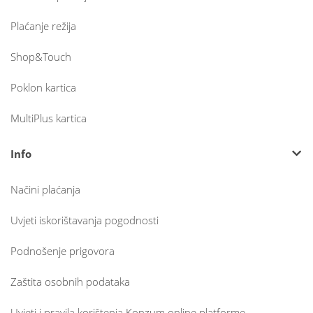
Plaćanje režija
Shop&Touch
Poklon kartica
MultiPlus kartica
Info
Načini plaćanja
Uvjeti iskorištavanja pogodnosti
Podnošenje prigovora
Zaštita osobnih podataka
Uvjeti i pravila korištenja Konzum online platforme