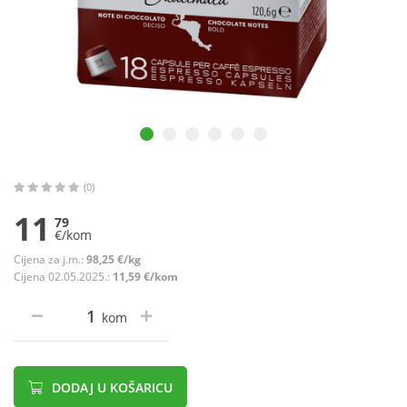
(0)
11
79
€/kom
Cijena za j.m.:
98,25 €/kg
Cijena 02.05.2025.:
11,59 €/kom
kom
DODAJ U KOŠARICU