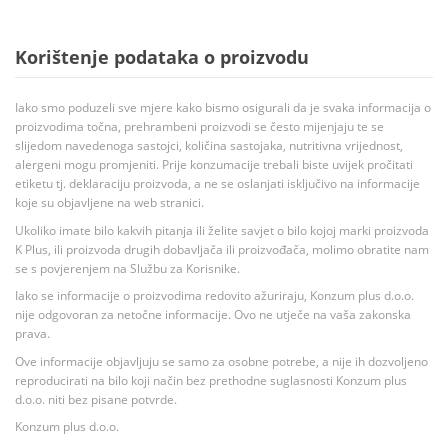
Korištenje podataka o proizvodu
Iako smo poduzeli sve mjere kako bismo osigurali da je svaka informacija o
proizvodima točna, prehrambeni proizvodi se često mijenjaju te se
slijedom navedenoga sastojci, količina sastojaka, nutritivna vrijednost,
alergeni mogu promjeniti. Prije konzumacije trebali biste uvijek pročitati
etiketu tj. deklaraciju proizvoda, a ne se oslanjati isključivo na informacije
koje su objavljene na web stranici.
Ukoliko imate bilo kakvih pitanja ili želite savjet o bilo kojoj marki proizvoda
K Plus, ili proizvoda drugih dobavljača ili proizvođača, molimo obratite nam
se s povjerenjem na Službu za Korisnike.
Iako se informacije o proizvodima redovito ažuriraju, Konzum plus d.o.o.
nije odgovoran za netočne informacije. Ovo ne utječe na vaša zakonska
prava.
Ove informacije objavljuju se samo za osobne potrebe, a nije ih dozvoljeno
reproducirati na bilo koji način bez prethodne suglasnosti Konzum plus
d.o.o. niti bez pisane potvrde.
Konzum plus d.o.o.