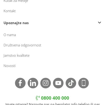
Kutak za medije
Kontakt
Upoznajte nas
O nama
Društvena odgovornost
Jamstvo kvalitete
Novosti
0800 400 000
Imate pitanje? Nazovite nas na besplatni info telefon ili nas