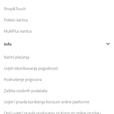
Shop&Touch
Poklon kartica
MultiPlus kartica
Info
Načini plaćanja
Uvjeti iskorištavanja pogodnosti
Podnošenje prigovora
Zaštita osobnih podataka
Uvjeti i pravila korištenja Konzum online platforme
Opći uvjeti i pravila poslovanja za Konzum online prodaju