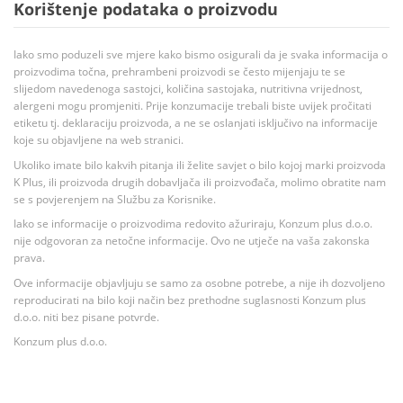
Korištenje podataka o proizvodu
Iako smo poduzeli sve mjere kako bismo osigurali da je svaka informacija o
proizvodima točna, prehrambeni proizvodi se često mijenjaju te se
slijedom navedenoga sastojci, količina sastojaka, nutritivna vrijednost,
alergeni mogu promjeniti. Prije konzumacije trebali biste uvijek pročitati
etiketu tj. deklaraciju proizvoda, a ne se oslanjati isključivo na informacije
koje su objavljene na web stranici.
Ukoliko imate bilo kakvih pitanja ili želite savjet o bilo kojoj marki proizvoda
K Plus, ili proizvoda drugih dobavljača ili proizvođača, molimo obratite nam
se s povjerenjem na Službu za Korisnike.
Iako se informacije o proizvodima redovito ažuriraju, Konzum plus d.o.o.
nije odgovoran za netočne informacije. Ovo ne utječe na vaša zakonska
prava.
Ove informacije objavljuju se samo za osobne potrebe, a nije ih dozvoljeno
reproducirati na bilo koji način bez prethodne suglasnosti Konzum plus
d.o.o. niti bez pisane potvrde.
Konzum plus d.o.o.