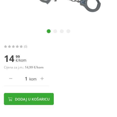
(0)
14
99
€/kom
Cijena za j.m.:
14,99 €/kom
kom
DODAJ U KOŠARICU