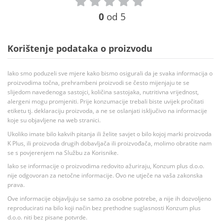
0
od 5
Korištenje podataka o proizvodu
Iako smo poduzeli sve mjere kako bismo osigurali da je svaka informacija o
proizvodima točna, prehrambeni proizvodi se često mijenjaju te se
slijedom navedenoga sastojci, količina sastojaka, nutritivna vrijednost,
alergeni mogu promjeniti. Prije konzumacije trebali biste uvijek pročitati
etiketu tj. deklaraciju proizvoda, a ne se oslanjati isključivo na informacije
koje su objavljene na web stranici.
Ukoliko imate bilo kakvih pitanja ili želite savjet o bilo kojoj marki proizvoda
K Plus, ili proizvoda drugih dobavljača ili proizvođača, molimo obratite nam
se s povjerenjem na Službu za Korisnike.
Iako se informacije o proizvodima redovito ažuriraju, Konzum plus d.o.o.
nije odgovoran za netočne informacije. Ovo ne utječe na vaša zakonska
prava.
Ove informacije objavljuju se samo za osobne potrebe, a nije ih dozvoljeno
reproducirati na bilo koji način bez prethodne suglasnosti Konzum plus
d.o.o. niti bez pisane potvrde.