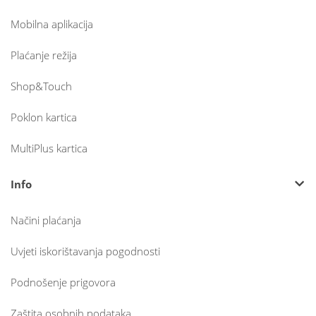
Mobilna aplikacija
Plaćanje režija
Shop&Touch
Poklon kartica
MultiPlus kartica
Info
Načini plaćanja
Uvjeti iskorištavanja pogodnosti
Podnošenje prigovora
Zaštita osobnih podataka