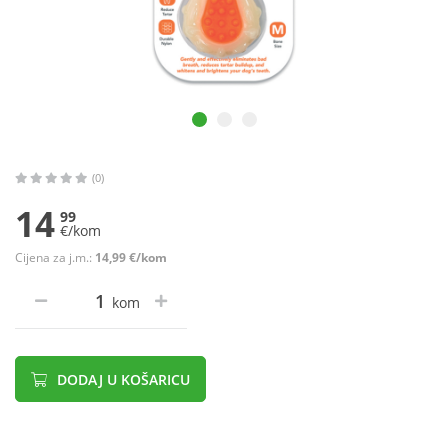
(0)
14
99
€/kom
Cijena za j.m.:
14,99 €/kom
kom
DODAJ U KOŠARICU