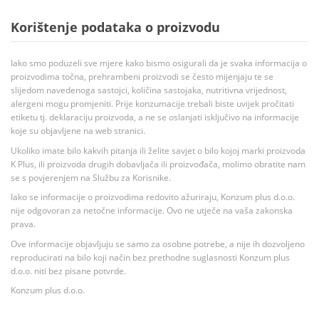
Korištenje podataka o proizvodu
Iako smo poduzeli sve mjere kako bismo osigurali da je svaka informacija o
proizvodima točna, prehrambeni proizvodi se često mijenjaju te se
slijedom navedenoga sastojci, količina sastojaka, nutritivna vrijednost,
alergeni mogu promjeniti. Prije konzumacije trebali biste uvijek pročitati
etiketu tj. deklaraciju proizvoda, a ne se oslanjati isključivo na informacije
koje su objavljene na web stranici.
Ukoliko imate bilo kakvih pitanja ili želite savjet o bilo kojoj marki proizvoda
K Plus, ili proizvoda drugih dobavljača ili proizvođača, molimo obratite nam
se s povjerenjem na Službu za Korisnike.
Iako se informacije o proizvodima redovito ažuriraju, Konzum plus d.o.o.
nije odgovoran za netočne informacije. Ovo ne utječe na vaša zakonska
prava.
Ove informacije objavljuju se samo za osobne potrebe, a nije ih dozvoljeno
reproducirati na bilo koji način bez prethodne suglasnosti Konzum plus
d.o.o. niti bez pisane potvrde.
Konzum plus d.o.o.