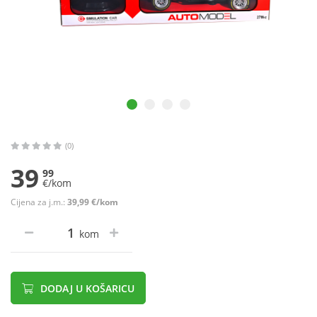
(0)
39
99
€/kom
Cijena za j.m.:
39,99 €/kom
kom
DODAJ U KOŠARICU