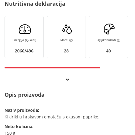
Nutritivna deklaracija
Energija (kJ/kcal)
Masti (g)
Ugljikohidrati (g)
2066/496
28
40
Opis proizvoda
Naziv proizvoda:
Kikiriki u hrskavom omotaču s okusom paprike.
Neto količina:
150 g