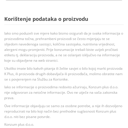
Korištenje podataka o proizvodu
Iako smo poduzeli sve mjere kako bismo osigurali da je svaka informacija o
proizvodima točna, prehrambeni proizvodi se često mijenjaju te se
slijedom navedenoga sastojci, količina sastojaka, nutritivna vrijednost,
alergeni mogu promjeniti. Prije konzumacije trebali biste uvijek pročitati
etiketu tj. deklaraciju proizvoda, a ne se oslanjati isključivo na informacije
koje su objavljene na web stranici.
Ukoliko imate bilo kakvih pitanja ili želite savjet o bilo kojoj marki proizvoda
K Plus, ili proizvoda drugih dobavljača ili proizvođača, molimo obratite nam
se s povjerenjem na Službu za Korisnike.
Iako se informacije o proizvodima redovito ažuriraju, Konzum plus d.o.o.
nije odgovoran za netočne informacije. Ovo ne utječe na vaša zakonska
prava.
Ove informacije objavljuju se samo za osobne potrebe, a nije ih dozvoljeno
reproducirati na bilo koji način bez prethodne suglasnosti Konzum plus
d.o.o. niti bez pisane potvrde.
Konzum plus d.o.o.