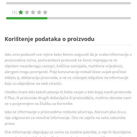
(1)
Korištenje podataka o proizvodu
Iako smo poduzeli sve mjere kako bismo osigurali da je svaka informacija o
proizvodima točna, prehrambeni proizvodi se često mijenjaju te se
slijedom navedenoga sastojci, količina sastojaka, nutritivna vrijednost,
alergeni mogu promjeniti. Prije konzumacije trebali biste uvijek pročitati
etiketu tj. deklaraciju proizvoda, a ne se oslanjati isključivo na informacije
koje su objavljene na web stranici.
Ukoliko imate bilo kakvih pitanja ili želite savjet o bilo kojoj marki proizvoda
K Plus, ili proizvoda drugih dobavljača ili proizvođača, molimo obratite nam
se s povjerenjem na Službu za Korisnike.
Iako se informacije o proizvodima redovito ažuriraju, Konzum plus d.o.o.
nije odgovoran za netočne informacije. Ovo ne utječe na vaša zakonska
prava.
Ove informacije objavljuju se samo za osobne potrebe, a nije ih dozvoljeno