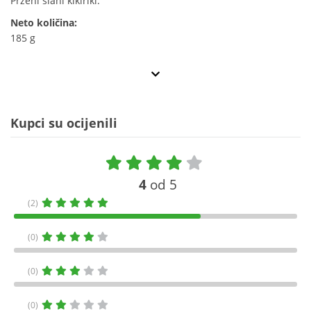
Prženi slani kikiriki.
Neto količina:
185 g
Kupci su ocijenili
4
od 5
(2)
(0)
(0)
(0)