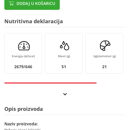
DODAJ U KOŠARICU
Nutritivna deklaracija
Energija (kJ/kcal)
Masti (g)
Ugljikohidrati (g)
2679/646
51
21
Opis proizvoda
Naziv proizvoda: