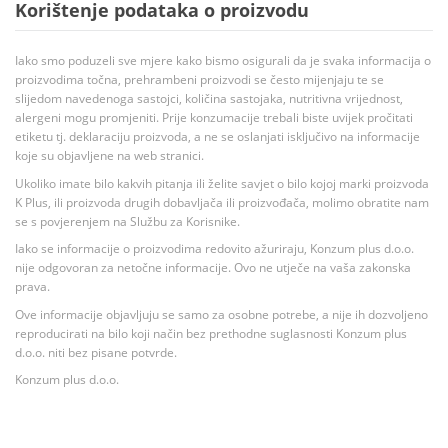
Korištenje podataka o proizvodu
Iako smo poduzeli sve mjere kako bismo osigurali da je svaka informacija o
proizvodima točna, prehrambeni proizvodi se često mijenjaju te se
slijedom navedenoga sastojci, količina sastojaka, nutritivna vrijednost,
alergeni mogu promjeniti. Prije konzumacije trebali biste uvijek pročitati
etiketu tj. deklaraciju proizvoda, a ne se oslanjati isključivo na informacije
koje su objavljene na web stranici.
Ukoliko imate bilo kakvih pitanja ili želite savjet o bilo kojoj marki proizvoda
K Plus, ili proizvoda drugih dobavljača ili proizvođača, molimo obratite nam
se s povjerenjem na Službu za Korisnike.
Iako se informacije o proizvodima redovito ažuriraju, Konzum plus d.o.o.
nije odgovoran za netočne informacije. Ovo ne utječe na vaša zakonska
prava.
Ove informacije objavljuju se samo za osobne potrebe, a nije ih dozvoljeno
reproducirati na bilo koji način bez prethodne suglasnosti Konzum plus
d.o.o. niti bez pisane potvrde.
Konzum plus d.o.o.