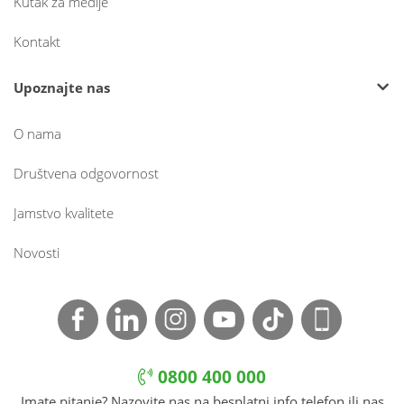
Kutak za medije
Kontakt
Upoznajte nas
O nama
Društvena odgovornost
Jamstvo kvalitete
Novosti
0800 400 000
Imate pitanje? Nazovite nas na besplatni info telefon ili nas