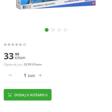
(0)
33
99
€/kom
Cijena za j.m.:
33,99 €/kom
kom
DODAJ U KOŠARICU