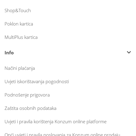
Shop&Touch
Poklon kartica
MultiPlus kartica
Info
Načini plaćanja
Uvjeti iskorištavanja pogodnosti
Podnošenje prigovora
Zaštita osobnih podataka
Uvjeti i pravila korištenja Konzum online platforme
Opći uvjeti i pravila poslovanja za Konzum online prodaju