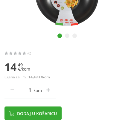
(0)
14
49
€/kom
Cijena za j.m.:
14,49 €/kom
kom
DODAJ U KOŠARICU