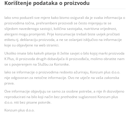
Korištenje podataka o proizvodu
Iako smo poduzeli sve mjere kako bismo osigurali da je svaka informacija o
proizvodima točna, prehrambeni proizvodi se često mijenjaju te se
slijedom navedenoga sastojci, količina sastojaka, nutritivna vrijednost,
alergeni mogu promjeniti. Prije konzumacije trebali biste uvijek pročitati
etiketu tj. deklaraciju proizvoda, a ne se oslanjati isključivo na informacije
koje su objavljene na web stranici.
Ukoliko imate bilo kakvih pitanja ili želite savjet o bilo kojoj marki proizvoda
K Plus, ili proizvoda drugih dobavljača ili proizvođača, molimo obratite nam
se s povjerenjem na Službu za Korisnike.
Iako se informacije o proizvodima redovito ažuriraju, Konzum plus d.o.o.
nije odgovoran za netočne informacije. Ovo ne utječe na vaša zakonska
prava.
Ove informacije objavljuju se samo za osobne potrebe, a nije ih dozvoljeno
reproducirati na bilo koji način bez prethodne suglasnosti Konzum plus
d.o.o. niti bez pisane potvrde.
Konzum plus d.o.o.