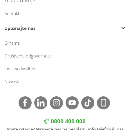
Kutak za medije
Kontakt
Upoznajte nas
O nama
Društvena odgovornost
Jamstvo kvalitete
Novosti
0800 400 000
Imate pitanje? Nazovite nas na besplatni info telefon ili nas