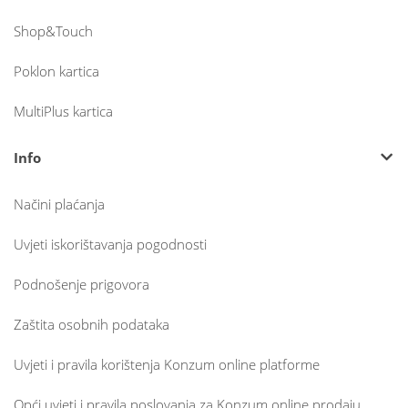
Shop&Touch
Poklon kartica
MultiPlus kartica
Info
Načini plaćanja
Uvjeti iskorištavanja pogodnosti
Podnošenje prigovora
Zaštita osobnih podataka
Uvjeti i pravila korištenja Konzum online platforme
Opći uvjeti i pravila poslovanja za Konzum online prodaju