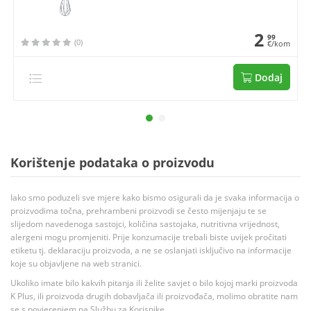
2
99
(0)
€/kom
Dodaj
Korištenje podataka o proizvodu
Iako smo poduzeli sve mjere kako bismo osigurali da je svaka informacija o
proizvodima točna, prehrambeni proizvodi se često mijenjaju te se
slijedom navedenoga sastojci, količina sastojaka, nutritivna vrijednost,
alergeni mogu promjeniti. Prije konzumacije trebali biste uvijek pročitati
etiketu tj. deklaraciju proizvoda, a ne se oslanjati isključivo na informacije
koje su objavljene na web stranici.
Ukoliko imate bilo kakvih pitanja ili želite savjet o bilo kojoj marki proizvoda
K Plus, ili proizvoda drugih dobavljača ili proizvođača, molimo obratite nam
se s povjerenjem na Službu za Korisnike.