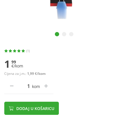
(1)
1
99
€/kom
Cijena za j.m.:
1,99 €/kom
kom
DODAJ U KOŠARICU