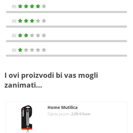
(0)
(0)
(0)
(0)
I ovi proizvodi bi vas mogli
zanimati...
Home Mutilica
Cijena za j.m.:
2,99 €/kom