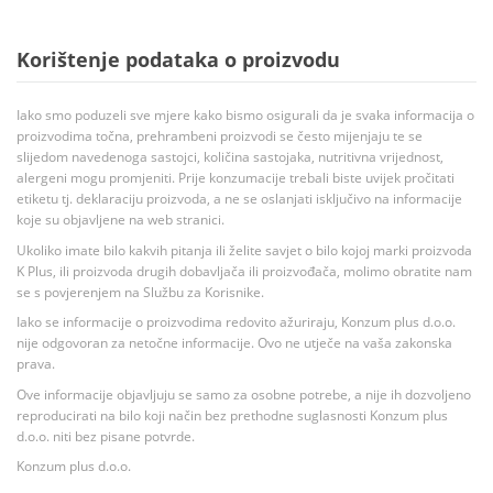
Korištenje podataka o proizvodu
Iako smo poduzeli sve mjere kako bismo osigurali da je svaka informacija o
proizvodima točna, prehrambeni proizvodi se često mijenjaju te se
slijedom navedenoga sastojci, količina sastojaka, nutritivna vrijednost,
alergeni mogu promjeniti. Prije konzumacije trebali biste uvijek pročitati
etiketu tj. deklaraciju proizvoda, a ne se oslanjati isključivo na informacije
koje su objavljene na web stranici.
Ukoliko imate bilo kakvih pitanja ili želite savjet o bilo kojoj marki proizvoda
K Plus, ili proizvoda drugih dobavljača ili proizvođača, molimo obratite nam
se s povjerenjem na Službu za Korisnike.
Iako se informacije o proizvodima redovito ažuriraju, Konzum plus d.o.o.
nije odgovoran za netočne informacije. Ovo ne utječe na vaša zakonska
prava.
Ove informacije objavljuju se samo za osobne potrebe, a nije ih dozvoljeno
reproducirati na bilo koji način bez prethodne suglasnosti Konzum plus
d.o.o. niti bez pisane potvrde.
Konzum plus d.o.o.