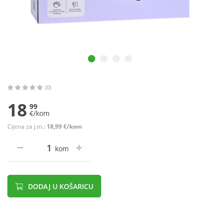
(0)
18
99
€/kom
Cijena za j.m.:
18,99 €/kom
kom
DODAJ U KOŠARICU