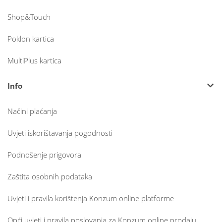
Shop&Touch
Poklon kartica
MultiPlus kartica
Info
Načini plaćanja
Uvjeti iskorištavanja pogodnosti
Podnošenje prigovora
Zaštita osobnih podataka
Uvjeti i pravila korištenja Konzum online platforme
Opći uvjeti i pravila poslovanja za Konzum online prodaju