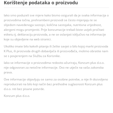
Korištenje podataka o proizvodu
Iako smo poduzeli sve mjere kako bismo osigurali da je svaka informacija o
proizvodima točna, prehrambeni proizvodi se često mijenjaju te se
slijedom navedenoga sastojci, količina sastojaka, nutritivna vrijednost,
alergeni mogu promjeniti. Prije konzumacije trebali biste uvijek pročitati
etiketu tj. deklaraciju proizvoda, a ne se oslanjati isključivo na informacije
koje su objavljene na web stranici.
Ukoliko imate bilo kakvih pitanja ili želite savjet o bilo kojoj marki proizvoda
K Plus, ili proizvoda drugih dobavljača ili proizvođača, molimo obratite nam
se s povjerenjem na Službu za Korisnike.
Iako se informacije o proizvodima redovito ažuriraju, Konzum plus d.o.o.
nije odgovoran za netočne informacije. Ovo ne utječe na vaša zakonska
prava.
Ove informacije objavljuju se samo za osobne potrebe, a nije ih dozvoljeno
reproducirati na bilo koji način bez prethodne suglasnosti Konzum plus
d.o.o. niti bez pisane potvrde.
Konzum plus d.o.o.