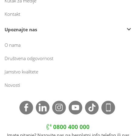
Kutak za medije
Kontakt
Upoznajte nas
O nama
Društvena odgovornost
Jamstvo kvalitete
Novosti
0800 400 000
Imate pitanje? Nazovite nas na besplatni info telefon ili nas