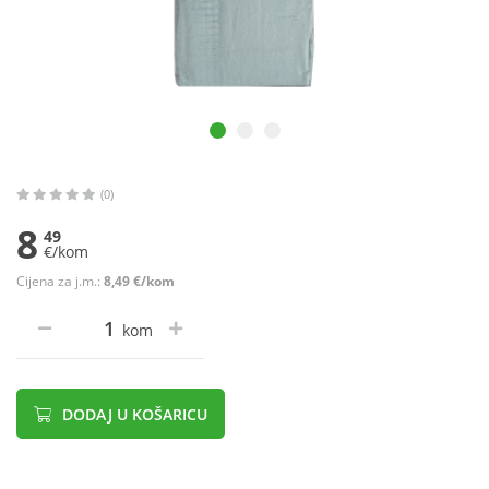
(0)
8
49
€/kom
Cijena za j.m.:
8,49 €/kom
kom
DODAJ U KOŠARICU