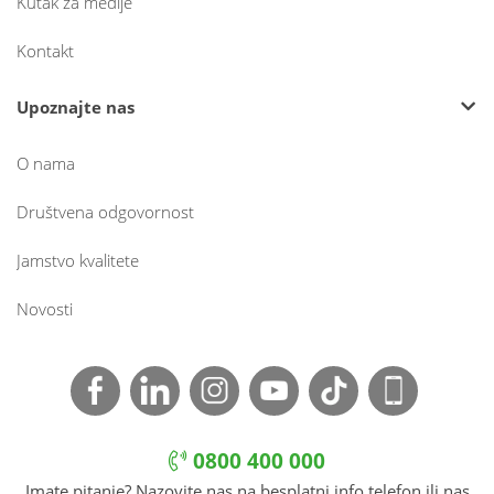
Kutak za medije
Kontakt
Upoznajte nas
O nama
Društvena odgovornost
Jamstvo kvalitete
Novosti
0800 400 000
Imate pitanje? Nazovite nas na besplatni info telefon ili nas