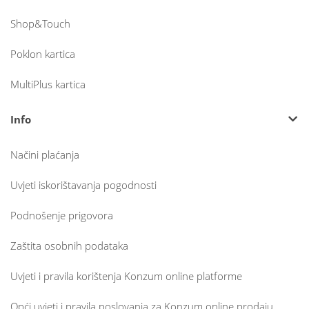
Shop&Touch
Poklon kartica
MultiPlus kartica
Info
Načini plaćanja
Uvjeti iskorištavanja pogodnosti
Podnošenje prigovora
Zaštita osobnih podataka
Uvjeti i pravila korištenja Konzum online platforme
Opći uvjeti i pravila poslovanja za Konzum online prodaju