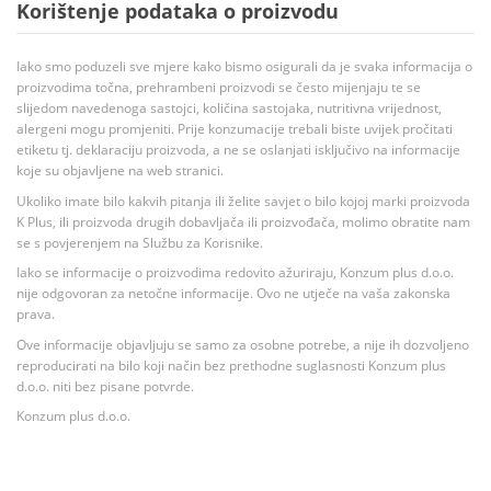
Korištenje podataka o proizvodu
Iako smo poduzeli sve mjere kako bismo osigurali da je svaka informacija o
proizvodima točna, prehrambeni proizvodi se često mijenjaju te se
slijedom navedenoga sastojci, količina sastojaka, nutritivna vrijednost,
alergeni mogu promjeniti. Prije konzumacije trebali biste uvijek pročitati
etiketu tj. deklaraciju proizvoda, a ne se oslanjati isključivo na informacije
koje su objavljene na web stranici.
Ukoliko imate bilo kakvih pitanja ili želite savjet o bilo kojoj marki proizvoda
K Plus, ili proizvoda drugih dobavljača ili proizvođača, molimo obratite nam
se s povjerenjem na Službu za Korisnike.
Iako se informacije o proizvodima redovito ažuriraju, Konzum plus d.o.o.
nije odgovoran za netočne informacije. Ovo ne utječe na vaša zakonska
prava.
Ove informacije objavljuju se samo za osobne potrebe, a nije ih dozvoljeno
reproducirati na bilo koji način bez prethodne suglasnosti Konzum plus
d.o.o. niti bez pisane potvrde.
Konzum plus d.o.o.