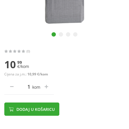
(0)
10
99
€/kom
Cijena za j.m.:
10,99 €/kom
kom
DODAJ U KOŠARICU