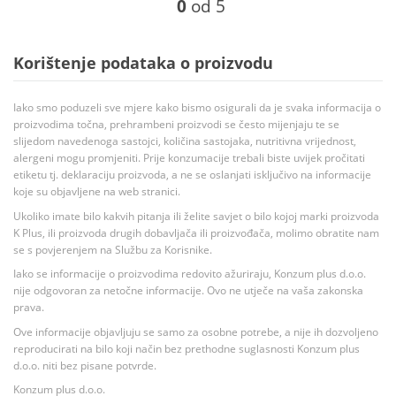
0
od 5
Korištenje podataka o proizvodu
Iako smo poduzeli sve mjere kako bismo osigurali da je svaka informacija o
proizvodima točna, prehrambeni proizvodi se često mijenjaju te se
slijedom navedenoga sastojci, količina sastojaka, nutritivna vrijednost,
alergeni mogu promjeniti. Prije konzumacije trebali biste uvijek pročitati
etiketu tj. deklaraciju proizvoda, a ne se oslanjati isključivo na informacije
koje su objavljene na web stranici.
Ukoliko imate bilo kakvih pitanja ili želite savjet o bilo kojoj marki proizvoda
K Plus, ili proizvoda drugih dobavljača ili proizvođača, molimo obratite nam
se s povjerenjem na Službu za Korisnike.
Iako se informacije o proizvodima redovito ažuriraju, Konzum plus d.o.o.
nije odgovoran za netočne informacije. Ovo ne utječe na vaša zakonska
prava.
Ove informacije objavljuju se samo za osobne potrebe, a nije ih dozvoljeno
reproducirati na bilo koji način bez prethodne suglasnosti Konzum plus
d.o.o. niti bez pisane potvrde.
Konzum plus d.o.o.