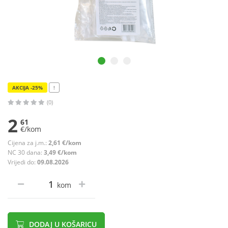
AKCIJA -25%
!
(0)
2
61
€/kom
Cijena za j.m.:
2,61 €/kom
NC 30 dana:
3,49 €/kom
Vrijedi do:
09.08.2026
kom
DODAJ U KOŠARICU