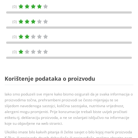
(0)
(0)
(0)
(0)
Korištenje podataka o proizvodu
Iako smo poduzeli sve mjere kako bismo osigurali da je svaka informacija o
proizvodima točna, prehrambeni proizvodi se često mijenjaju te se
slijedom navedenoga sastojci, količina sastojaka, nutritivna vrijednost,
alergeni mogu promjeniti. Prije konzumacije trebali biste uvijek pročitati
etiketu tj. deklaraciju proizvoda, a ne se oslanjati isključivo na informacije
koje su objavljene na web stranici.
Ukoliko imate bilo kakvih pitanja ili želite savjet o bilo kojoj marki proizvoda
K Plus, ili proizvoda drugih dobavljača ili proizvođača, molimo obratite nam