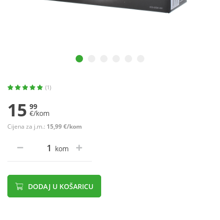
(1)
15
99
€/kom
Cijena za j.m.:
15,99 €/kom
kom
DODAJ U KOŠARICU