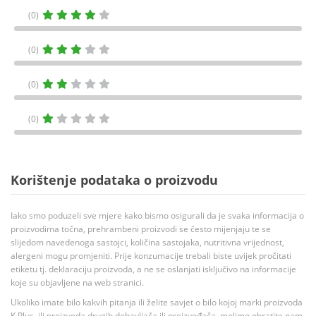
(0)
(0)
(0)
(0)
Korištenje podataka o proizvodu
Iako smo poduzeli sve mjere kako bismo osigurali da je svaka informacija o
proizvodima točna, prehrambeni proizvodi se često mijenjaju te se
slijedom navedenoga sastojci, količina sastojaka, nutritivna vrijednost,
alergeni mogu promjeniti. Prije konzumacije trebali biste uvijek pročitati
etiketu tj. deklaraciju proizvoda, a ne se oslanjati isključivo na informacije
koje su objavljene na web stranici.
Ukoliko imate bilo kakvih pitanja ili želite savjet o bilo kojoj marki proizvoda
K Plus, ili proizvoda drugih dobavljača ili proizvođača, molimo obratite nam