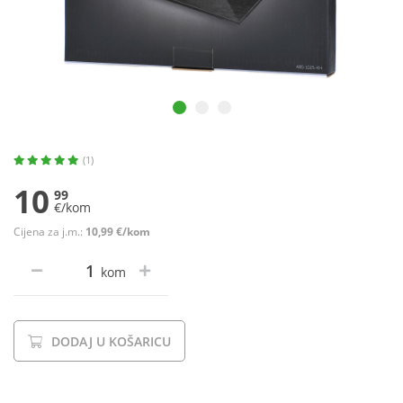
(1)
10
99
€/kom
Cijena za j.m.:
10,99 €/kom
kom
DODAJ U KOŠARICU