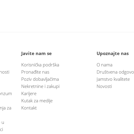
Javite nam se
Upoznajte nas
Korisnička podrška
O nama
nosti
Pronađite nas
Društvena odgovo
Poziv dobavljačima
Jamstvo kvalitete
Nekretnine i zakupi
Novosti
 Konzum
Karijere
Kutak za medije
anja za
Kontakt
e u
ci