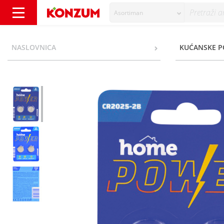
Asortiman
Home Power Baterije lithium CR2025-2B 2/1
NASLOVNICA
KUĆANSKE P