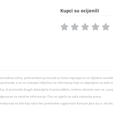
Kupci su ocijenili
oizvodima točna, prehrambeni proizvodi se često mijenjaju te se slijedom navedeno
ju proizvoda, a ne se oslanjati isključivo na informacije koje su objavljene na web st
 K Plus, ili proizvoda drugih dobavljača ili proizvođača, molimo obratite nam se s p
 odgovoran za netočne informacije. Ovo ne utječe na vaša zakonska prava.
roducirati na bilo koji način bez prethodne suglasnosti Konzum plus d.o.o. niti be