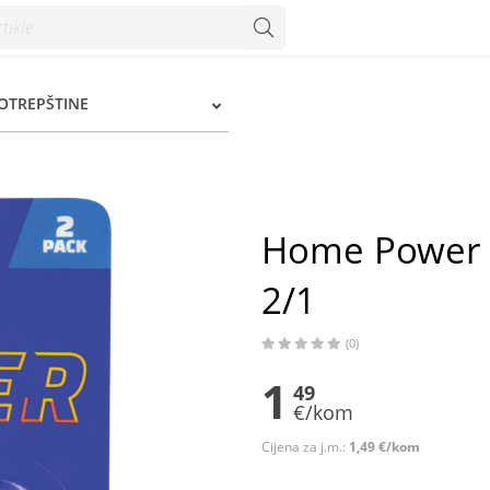
 - Konzum
OTREPŠTINE
Home Power B
2/1
(0)
1
49
€/kom
Cijena za j.m.:
1,49 €/kom