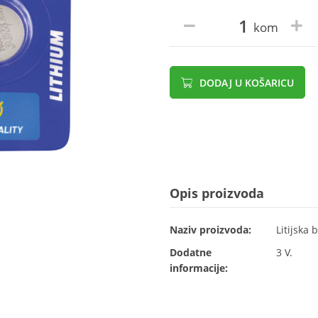
kom
DODAJ U KOŠARICU
Opis proizvoda
Naziv proizvoda:
Litijska 
Dodatne
3 V.
informacije: