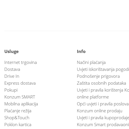
Usluge
Info
Internet trgovina
Načini plaćanja
Dostava
Uvjeti iskorištavanja pogod
Drive In
Podnošenje prigovora
Express dostava
Zaštita osobnih podataka
Pokupi
Uvjeti i pravila korištenja
Konzum SMART
online platforme
Mobilna aplikacija
Opći uvjeti i pravila poslov
Plaćanje režija
Konzum online prodaju
Shop&Touch
Uvjeti i pravila kupoprodaj
Poklon kartica
Konzum Smart prodavaoni