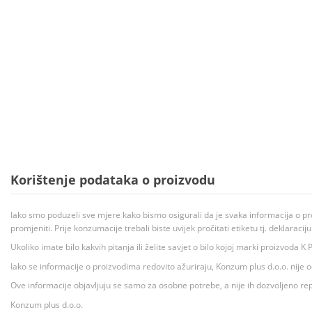
Korištenje podataka o proizvodu
Iako smo poduzeli sve mjere kako bismo osigurali da je svaka informacija o pr
promjeniti. Prije konzumacije trebali biste uvijek pročitati etiketu tj. deklaraci
Ukoliko imate bilo kakvih pitanja ili želite savjet o bilo kojoj marki proizvoda
Iako se informacije o proizvodima redovito ažuriraju, Konzum plus d.o.o. nije
Ove informacije objavljuju se samo za osobne potrebe, a nije ih dozvoljeno rep
Konzum plus d.o.o.