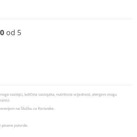
0
od 5
ga sastojci, količina sastojaka, nutritivna vrijednost, alergeni mogu
ranici.
ovjerenjem na Službu za Korisnike.
z pisane potvrde.