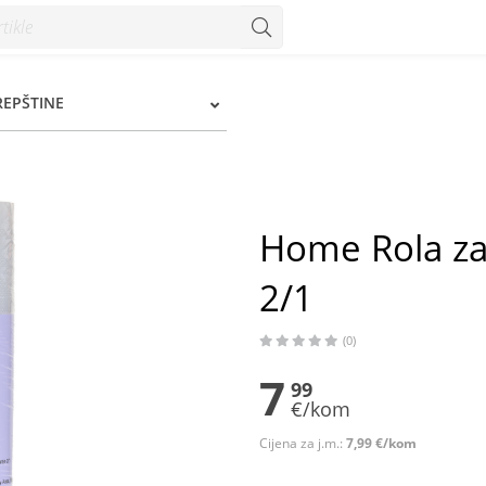
Konzum
REPŠTINE
Home Rola za
2/1
(0)
7
99
€/kom
Cijena za j.m.:
7,99 €/kom