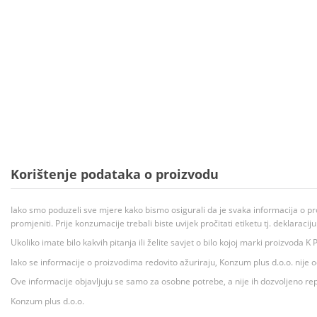
Korištenje podataka o proizvodu
Iako smo poduzeli sve mjere kako bismo osigurali da je svaka informacija o pr
promjeniti. Prije konzumacije trebali biste uvijek pročitati etiketu tj. deklaraci
Ukoliko imate bilo kakvih pitanja ili želite savjet o bilo kojoj marki proizvoda
Iako se informacije o proizvodima redovito ažuriraju, Konzum plus d.o.o. nije
Ove informacije objavljuju se samo za osobne potrebe, a nije ih dozvoljeno rep
Konzum plus d.o.o.