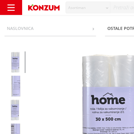
Asortiman
Home Rola za vakumiranje 30x500 cm 2/1 - 
NASLOVNICA
OSTALE POT