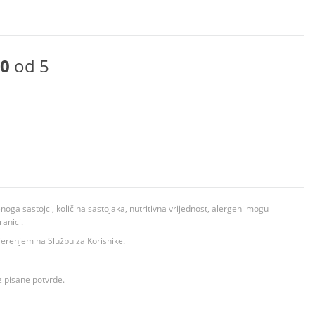
0
od 5
ga sastojci, količina sastojaka, nutritivna vrijednost, alergeni mogu
ranici.
ovjerenjem na Službu za Korisnike.
z pisane potvrde.