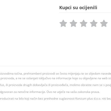
Kupci su ocijenili
oizvodima točna, prehrambeni proizvodi se često mijenjaju te se slijedom navedeno
ju proizvoda, a ne se oslanjati isključivo na informacije koje su objavljene na web st
 K Plus, ili proizvoda drugih dobavljača ili proizvođača, molimo obratite nam se s p
 odgovoran za netočne informacije. Ovo ne utječe na vaša zakonska prava.
roducirati na bilo koji način bez prethodne suglasnosti Konzum plus d.o.o. niti be