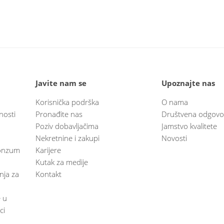
Javite nam se
Upoznajte nas
Korisnička podrška
O nama
nosti
Pronađite nas
Društvena odgovo
Poziv dobavljačima
Jamstvo kvalitete
Nekretnine i zakupi
Novosti
 Konzum
Karijere
Kutak za medije
anja za
Kontakt
e u
ci