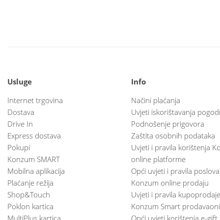
Usluge
Info
Internet trgovina
Načini plaćanja
Dostava
Uvjeti iskorištavanja pogod
Drive In
Podnošenje prigovora
Express dostava
Zaštita osobnih podataka
Pokupi
Uvjeti i pravila korištenja
Konzum SMART
online platforme
Mobilna aplikacija
Opći uvjeti i pravila poslov
Plaćanje režija
Konzum online prodaju
Shop&Touch
Uvjeti i pravila kupoprodaj
Poklon kartica
Konzum Smart prodavaoni
MultiPlus kartica
Opći uvjeti korištenja e-gift