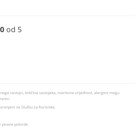
0
od 5
ga sastojci, količina sastojaka, nutritivna vrijednost, alergeni mogu
ranici.
ovjerenjem na Službu za Korisnike.
z pisane potvrde.