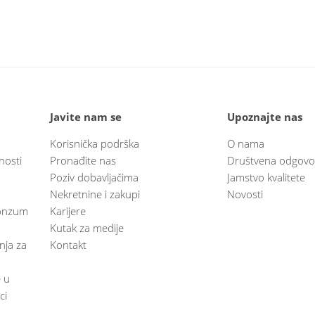
Javite nam se
Upoznajte nas
Korisnička podrška
O nama
nosti
Pronađite nas
Društvena odgovo
Poziv dobavljačima
Jamstvo kvalitete
Nekretnine i zakupi
Novosti
 Konzum
Karijere
Kutak za medije
anja za
Kontakt
e u
ci