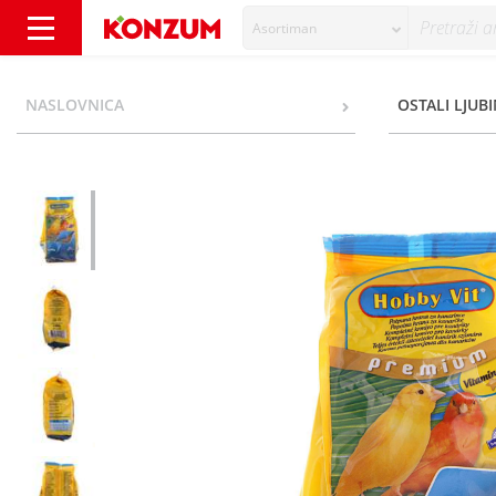
Asortiman
Hobby Vit Premium Potpuna hrana za kanari
NASLOVNICA
OSTALI LJUB