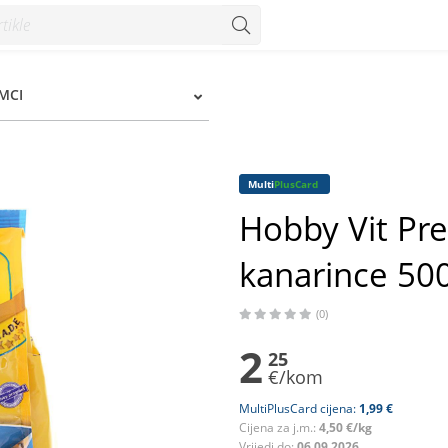
nce 500 g - Konzum
IMCI
Multi
PlusCard
Hobby Vit Pr
kanarince 50
(0)
2
25
€/kom
MultiPlusCard cijena:
1,99 €
Cijena za j.m.:
4,50 €/kg
Vrijedi do:
06.09.2026