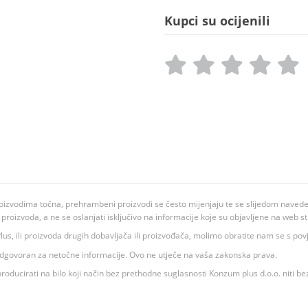
Kupci su ocijenili
oizvodima točna, prehrambeni proizvodi se često mijenjaju te se slijedom navedeno
ju proizvoda, a ne se oslanjati isključivo na informacije koje su objavljene na web st
 K Plus, ili proizvoda drugih dobavljača ili proizvođača, molimo obratite nam se s p
 odgovoran za netočne informacije. Ovo ne utječe na vaša zakonska prava.
roducirati na bilo koji način bez prethodne suglasnosti Konzum plus d.o.o. niti be