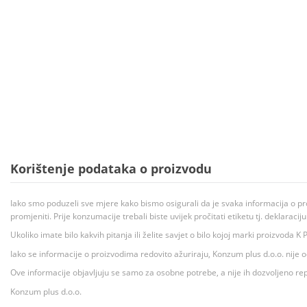
Korištenje podataka o proizvodu
Iako smo poduzeli sve mjere kako bismo osigurali da je svaka informacija o pr
promjeniti. Prije konzumacije trebali biste uvijek pročitati etiketu tj. deklaraci
Ukoliko imate bilo kakvih pitanja ili želite savjet o bilo kojoj marki proizvoda
Iako se informacije o proizvodima redovito ažuriraju, Konzum plus d.o.o. nije
Ove informacije objavljuju se samo za osobne potrebe, a nije ih dozvoljeno rep
Konzum plus d.o.o.