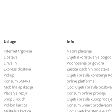
Usluge
Info
Internet trgovina
Načini plaćanja
Dostava
Uvjeti iskorištavanja pogod
Drive In
Podnošenje prigovora
Express dostava
Zaštita osobnih podataka
Pokupi
Uvjeti i pravila korištenja
Konzum SMART
online platforme
Mobilna aplikacija
Opći uvjeti i pravila poslov
Plaćanje režija
Konzum online prodaju
Shop&Touch
Uvjeti i pravila kupoprodaj
Poklon kartica
Konzum Smart prodavaoni
MultiPlus kartica
Opći uvjeti korištenja e-gift