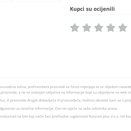
Kupci su ocijenili
oizvodima točna, prehrambeni proizvodi se često mijenjaju te se slijedom navedeno
ju proizvoda, a ne se oslanjati isključivo na informacije koje su objavljene na web st
 K Plus, ili proizvoda drugih dobavljača ili proizvođača, molimo obratite nam se s p
 odgovoran za netočne informacije. Ovo ne utječe na vaša zakonska prava.
roducirati na bilo koji način bez prethodne suglasnosti Konzum plus d.o.o. niti be