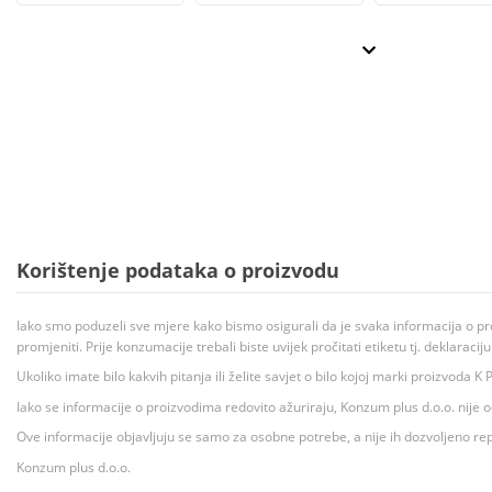
Korištenje podataka o proizvodu
Iako smo poduzeli sve mjere kako bismo osigurali da je svaka informacija o pr
promjeniti. Prije konzumacije trebali biste uvijek pročitati etiketu tj. deklaraci
Ukoliko imate bilo kakvih pitanja ili želite savjet o bilo kojoj marki proizvoda
Iako se informacije o proizvodima redovito ažuriraju, Konzum plus d.o.o. nije
Ove informacije objavljuju se samo za osobne potrebe, a nije ih dozvoljeno rep
Konzum plus d.o.o.