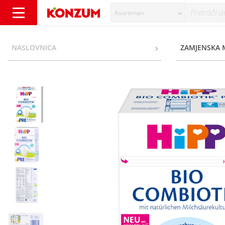
Asortiman
Hipp Bio Combiotik Pre Početna mliječna hr
NASLOVNICA
ZAMJENSKA 