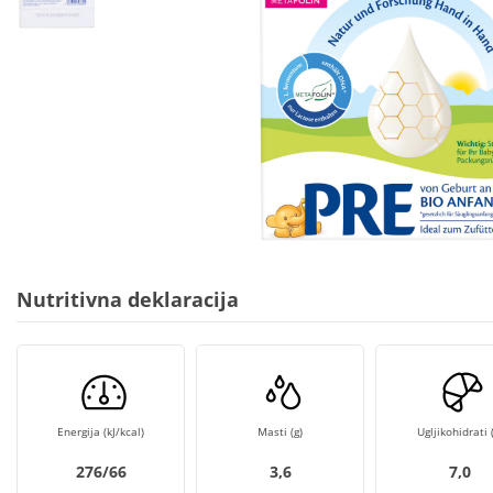
Nutritivna deklaracija
Energija (kJ/kcal)
Masti (g)
Ugljikohidrati (
276/66
3,6
7,0