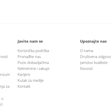
Javite nam se
Upoznajte nas
Korisnička podrška
O nama
nosti
Pronađite nas
Društvena odgovo
Poziv dobavljačima
Jamstvo kvalitete
Nekretnine i zakupi
Novosti
 Konzum
Karijere
Kutak za medije
anja za
Kontakt
e u
ci