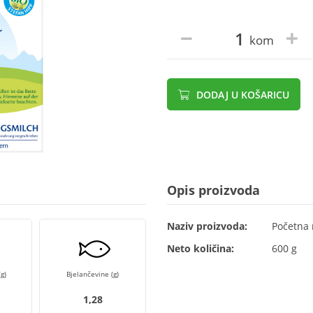
kom
DODAJ U KOŠARICU
Opis proizvoda
Naziv proizvoda:
Početna 
Neto količina:
600 g
g)
Bjelančevine (g)
1,28