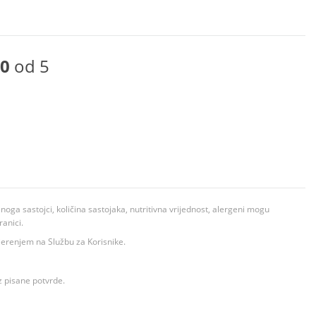
0
od 5
ga sastojci, količina sastojaka, nutritivna vrijednost, alergeni mogu
ranici.
ovjerenjem na Službu za Korisnike.
z pisane potvrde.