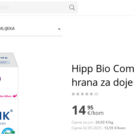
ana za dojenčad od rođenja 600 g - Konzum
MLIJEKA
Hipp Bio Comb
hrana za doj
(0)
14
95
€/kom
Cijena za j.m.:
24,92 €/kg
Cijena 02.05.2025.:
13,55 €/kom