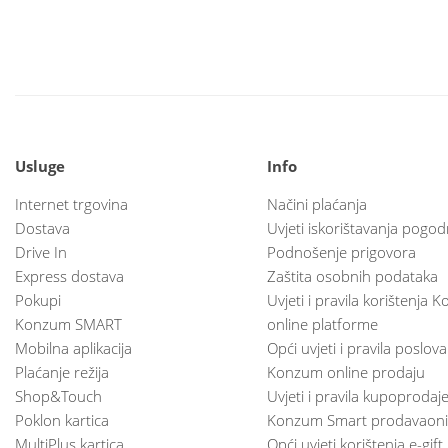
Usluge
Info
Internet trgovina
Načini plaćanja
Dostava
Uvjeti iskorištavanja pogod
Drive In
Podnošenje prigovora
Express dostava
Zaštita osobnih podataka
Pokupi
Uvjeti i pravila korištenja
Konzum SMART
online platforme
Mobilna aplikacija
Opći uvjeti i pravila poslov
Plaćanje režija
Konzum online prodaju
Shop&Touch
Uvjeti i pravila kupoprodaj
Poklon kartica
Konzum Smart prodavaoni
MultiPlus kartica
Opći uvjeti korištenja e-gift