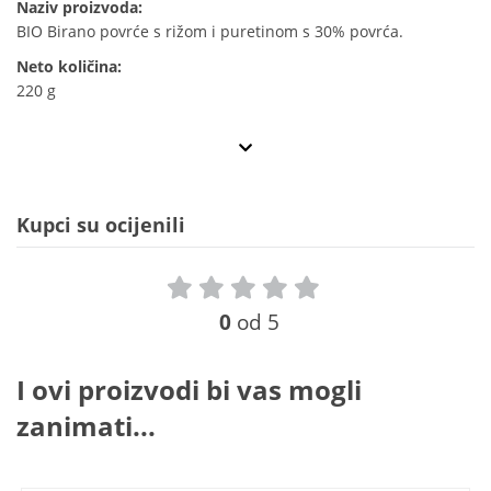
Naziv proizvoda:
BIO Birano povrće s rižom i puretinom s 30% povrća.
Neto količina:
220 g
Kupci su ocijenili
0
od 5
I ovi proizvodi bi vas mogli
zanimati...