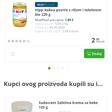
Multi
PlusCard
Hipp Kašica povrće s rižom i teletinom
bio 220 g
MultiPlusCard cijena:
1,89 €
Cijena za j.m.:
9,50 €/kg
Vrijedi do:
06.09.2026
Cijena 02.05.2025.:
2,09 €/kom
2
09
(0)
€/kom
Dodaj
Kupci ovog proizvoda kupili su i...
Sudocrem Zaštitna krema za bebe
125 g