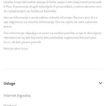
Ukoliko imate bilo kakvih pitanja ili želite savjet o bilo kojoj marki proizvoda
K Plus, ili proizvoda drugih dobavljača ili proizvođača, molimo obratite nam
se s povjerenjem na Službu za Korisnike.
Iako se informacije o proizvodima redovito ažuriraju, Konzum plus d.o.o.
nije odgovoran za netočne informacije. Ovo ne utječe na vaša zakonska
prava.
Ove informacije objavljuju se samo za osobne potrebe, a nije ih dozvoljeno
reproducirati na bilo koji način bez prethodne suglasnosti Konzum plus
d.o.o. niti bez pisane potvrde.
Konzum plus d.o.o.
Usluge
Internet trgovina
Dostava