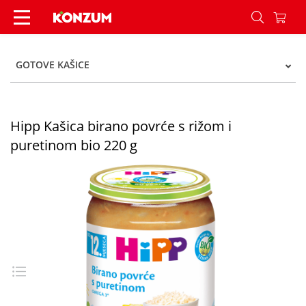
Hipp Kašica birano povrće s rižom i puretinom b
GOTOVE KAŠICE
Hipp Kašica birano povrće s rižom i
puretinom bio 220 g