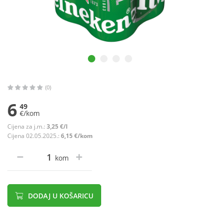
(0)
6
49
€/kom
Cijena za j.m.:
3,25 €/l
Cijena 02.05.2025.:
6,15 €/kom
kom
DODAJ U KOŠARICU