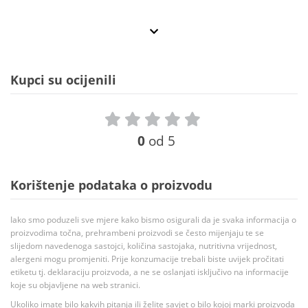
Kupci su ocijenili
0
od 5
Korištenje podataka o proizvodu
Iako smo poduzeli sve mjere kako bismo osigurali da je svaka informacija o
proizvodima točna, prehrambeni proizvodi se često mijenjaju te se
slijedom navedenoga sastojci, količina sastojaka, nutritivna vrijednost,
alergeni mogu promjeniti. Prije konzumacije trebali biste uvijek pročitati
etiketu tj. deklaraciju proizvoda, a ne se oslanjati isključivo na informacije
koje su objavljene na web stranici.
Ukoliko imate bilo kakvih pitanja ili želite savjet o bilo kojoj marki proizvoda