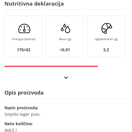
Nutritivna deklaracija
Energija (kJ/kcal)
Masti (g)
Ugljikohidrati (g)
176/42
<0,01
3,2
Opis proizvoda
Naziv proizvoda:
Svijetlo lager pivo.
Neto količina:
4x0,5 l