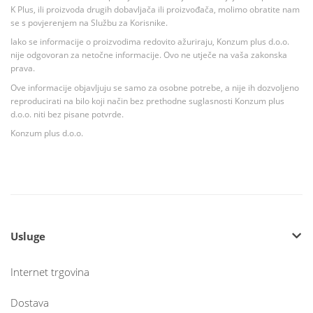
K Plus, ili proizvoda drugih dobavljača ili proizvođača, molimo obratite nam
se s povjerenjem na Službu za Korisnike.
Iako se informacije o proizvodima redovito ažuriraju, Konzum plus d.o.o.
nije odgovoran za netočne informacije. Ovo ne utječe na vaša zakonska
prava.
Ove informacije objavljuju se samo za osobne potrebe, a nije ih dozvoljeno
reproducirati na bilo koji način bez prethodne suglasnosti Konzum plus
d.o.o. niti bez pisane potvrde.
Konzum plus d.o.o.
Usluge
Internet trgovina
Dostava