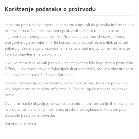
Korištenje podataka o proizvodu
Iako smo poduzeli sve mjere kako bismo osigurali da je svaka informacija o
proizvodima točna, prehrambeni proizvodi se često mijenjaju te se
slijedom navedenoga sastojci, količina sastojaka, nutritivna vrijednost,
alergeni mogu promjeniti. Prije konzumacije trebali biste uvijek pročitati
etiketu tj. deklaraciju proizvoda, a ne se oslanjati isključivo na informacije
koje su objavljene na web stranici.
Ukoliko imate bilo kakvih pitanja ili želite savjet o bilo kojoj marki proizvoda
K Plus, ili proizvoda drugih dobavljača ili proizvođača, molimo obratite nam
se s povjerenjem na Službu za Korisnike.
Iako se informacije o proizvodima redovito ažuriraju, Konzum plus d.o.o.
nije odgovoran za netočne informacije. Ovo ne utječe na vaša zakonska
prava.
Ove informacije objavljuju se samo za osobne potrebe, a nije ih dozvoljeno
reproducirati na bilo koji način bez prethodne suglasnosti Konzum plus
d.o.o. niti bez pisane potvrde.
Konzum plus d.o.o.