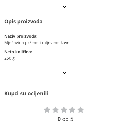
Opis proizvoda
Naziv proizvoda:
Mješavina pržene i mljevene kave.
Neto količina:
250 g
Kupci su ocijenili
0
od 5