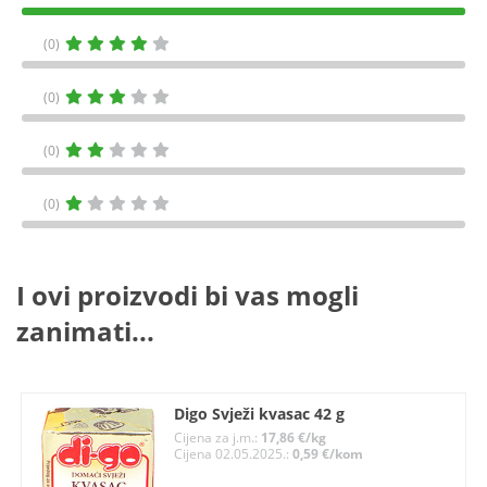
(0)
(0)
(0)
(0)
I ovi proizvodi bi vas mogli
zanimati...
Digo Svježi kvasac 42 g
Cijena za j.m.:
17,86 €/kg
Cijena 02.05.2025.:
0,59 €/kom