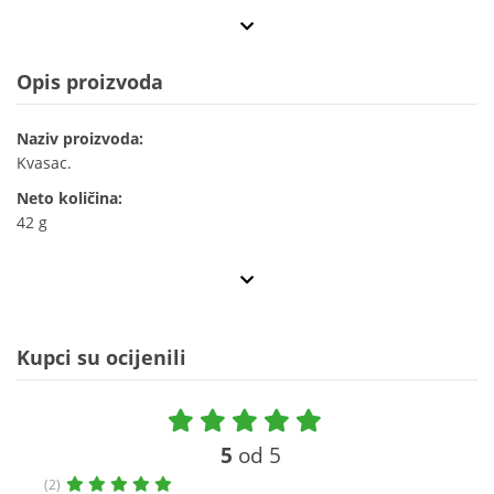
Opis proizvoda
Naziv proizvoda:
Kvasac.
Neto količina:
42 g
Kupci su ocijenili
5
od 5
(2)