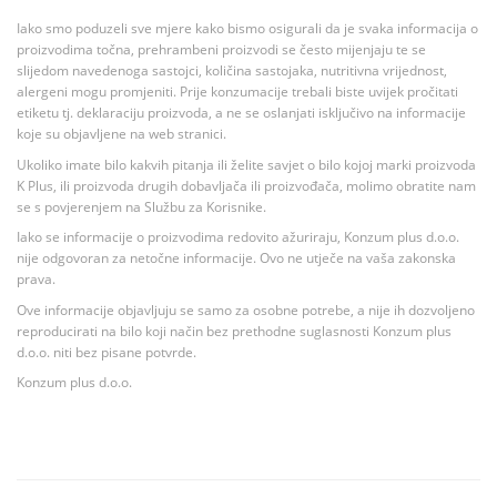
Iako smo poduzeli sve mjere kako bismo osigurali da je svaka informacija o
proizvodima točna, prehrambeni proizvodi se često mijenjaju te se
slijedom navedenoga sastojci, količina sastojaka, nutritivna vrijednost,
alergeni mogu promjeniti. Prije konzumacije trebali biste uvijek pročitati
etiketu tj. deklaraciju proizvoda, a ne se oslanjati isključivo na informacije
koje su objavljene na web stranici.
Ukoliko imate bilo kakvih pitanja ili želite savjet o bilo kojoj marki proizvoda
K Plus, ili proizvoda drugih dobavljača ili proizvođača, molimo obratite nam
se s povjerenjem na Službu za Korisnike.
Iako se informacije o proizvodima redovito ažuriraju, Konzum plus d.o.o.
nije odgovoran za netočne informacije. Ovo ne utječe na vaša zakonska
prava.
Ove informacije objavljuju se samo za osobne potrebe, a nije ih dozvoljeno
reproducirati na bilo koji način bez prethodne suglasnosti Konzum plus
d.o.o. niti bez pisane potvrde.
Konzum plus d.o.o.