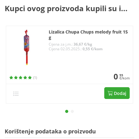
Kupci ovog proizvoda kupili su i...
Lizalica Chupa Chups melody fruit 15
g
Cijena za j.m.:
36,67 €/kg
Cijena 02.05.2025.:
0,55 €/kom
0
55
(1)
€/kom
Dodaj
Korištenje podataka o proizvodu