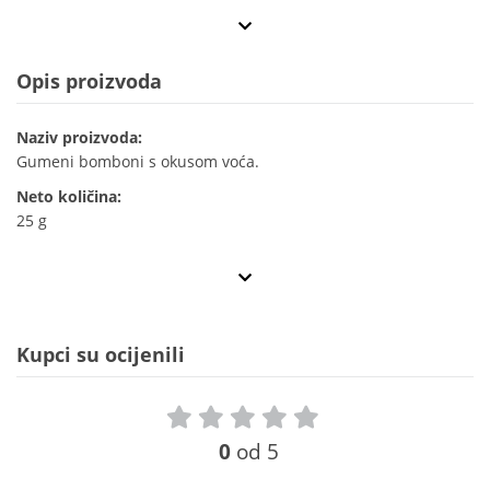
Opis proizvoda
Naziv proizvoda:
Gumeni bomboni s okusom voća.
Neto količina:
25 g
Kupci su ocijenili
0
od 5