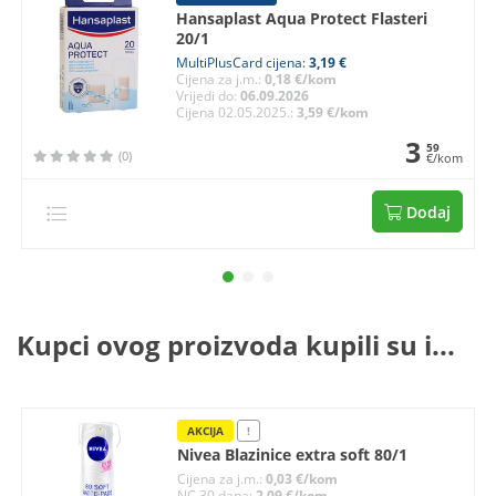
Hansaplast Aqua Protect Flasteri
20/1
MultiPlusCard cijena:
3,19 €
Cijena za j.m.:
0,18 €/kom
Vrijedi do:
06.09.2026
Cijena 02.05.2025.:
3,59 €/kom
3
59
(0)
€/kom
Dodaj
Kupci ovog proizvoda kupili su i...
AKCIJA
!
Nivea Blazinice extra soft 80/1
Cijena za j.m.:
0,03 €/kom
NC 30 dana:
2,09 €/kom