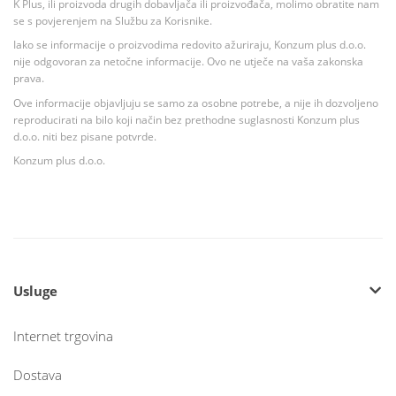
K Plus, ili proizvoda drugih dobavljača ili proizvođača, molimo obratite nam
se s povjerenjem na Službu za Korisnike.
Iako se informacije o proizvodima redovito ažuriraju, Konzum plus d.o.o.
nije odgovoran za netočne informacije. Ovo ne utječe na vaša zakonska
prava.
Ove informacije objavljuju se samo za osobne potrebe, a nije ih dozvoljeno
reproducirati na bilo koji način bez prethodne suglasnosti Konzum plus
d.o.o. niti bez pisane potvrde.
Konzum plus d.o.o.
Usluge
Internet trgovina
Dostava