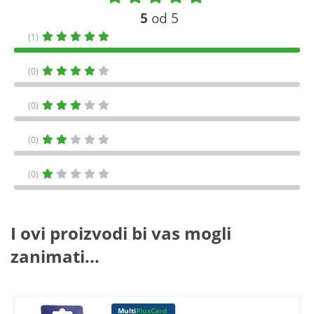
5
od 5
(1)
(0)
(0)
(0)
(0)
I ovi proizvodi bi vas mogli
zanimati...
Multi
PlusCard