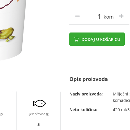
kom
DODAJ U KOŠARICU
Opis proizvoda
Naziv proizvoda:
Mliječni
komadići
Neto količina:
420 ml/3
g)
Bjelančevine (g)
5