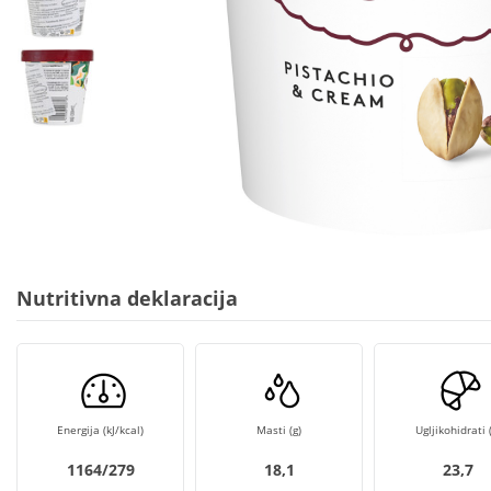
Nutritivna deklaracija
Energija (kJ/kcal)
Masti (g)
Ugljikohidrati (
1164/279
18,1
23,7