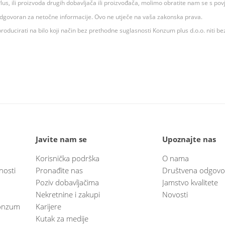
 K Plus, ili proizvoda drugih dobavljača ili proizvođača, molimo obratite nam se s p
 odgovoran za netočne informacije. Ovo ne utječe na vaša zakonska prava.
roducirati na bilo koji način bez prethodne suglasnosti Konzum plus d.o.o. niti be
Javite nam se
Upoznajte nas
Korisnička podrška
O nama
nosti
Pronađite nas
Društvena odgovo
Poziv dobavljačima
Jamstvo kvalitete
Nekretnine i zakupi
Novosti
 Konzum
Karijere
Kutak za medije