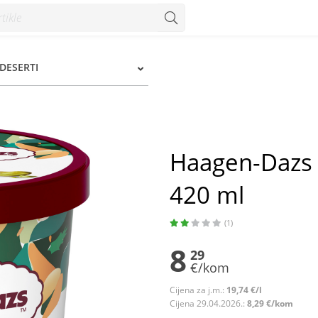
ml - Konzum
 DESERTI
Haagen-Dazs 
420 ml
(1)
8
29
€/kom
Cijena za j.m.:
19,74 €/l
Cijena 29.04.2026.:
8,29 €/kom