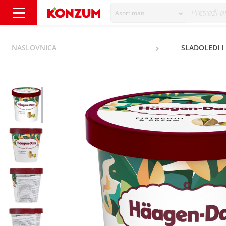
Asortiman
Haagen-Dazs Sladoled pistachio&cream 420 
NASLOVNICA
SLADOLEDI I