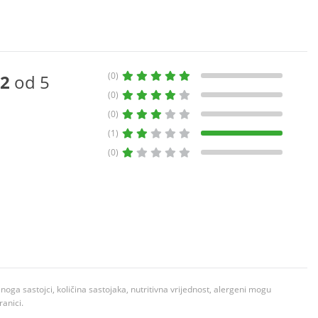
(0)
2
od 5
(0)
(0)
(1)
(0)
ga sastojci, količina sastojaka, nutritivna vrijednost, alergeni mogu
ranici.