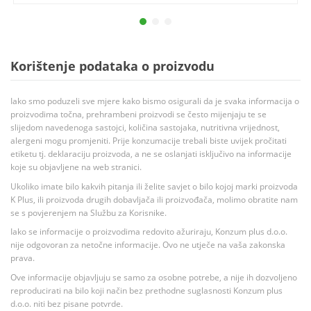
Korištenje podataka o proizvodu
Iako smo poduzeli sve mjere kako bismo osigurali da je svaka informacija o
proizvodima točna, prehrambeni proizvodi se često mijenjaju te se
slijedom navedenoga sastojci, količina sastojaka, nutritivna vrijednost,
alergeni mogu promjeniti. Prije konzumacije trebali biste uvijek pročitati
etiketu tj. deklaraciju proizvoda, a ne se oslanjati isključivo na informacije
koje su objavljene na web stranici.
Ukoliko imate bilo kakvih pitanja ili želite savjet o bilo kojoj marki proizvoda
K Plus, ili proizvoda drugih dobavljača ili proizvođača, molimo obratite nam
se s povjerenjem na Službu za Korisnike.
Iako se informacije o proizvodima redovito ažuriraju, Konzum plus d.o.o.
nije odgovoran za netočne informacije. Ovo ne utječe na vaša zakonska
prava.
Ove informacije objavljuju se samo za osobne potrebe, a nije ih dozvoljeno
reproducirati na bilo koji način bez prethodne suglasnosti Konzum plus
d.o.o. niti bez pisane potvrde.