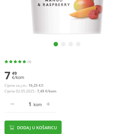
(4)
7
49
€/kom
Cijena za j.m.:
16,25 €/l
Cijena 02.05.2025.:
7,49 €/kom
kom
DODAJ U KOŠARICU