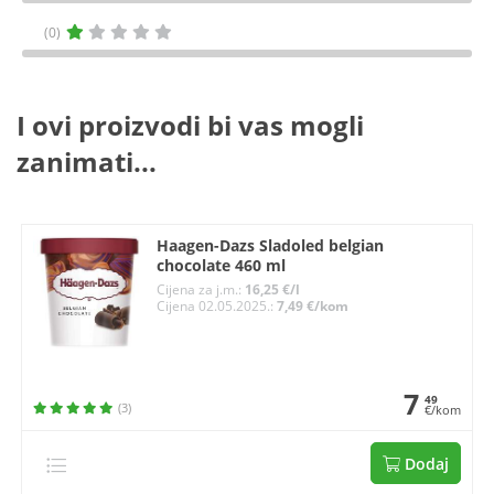
(0)
I ovi proizvodi bi vas mogli
zanimati...
Haagen-Dazs Sladoled belgian
chocolate 460 ml
Cijena za j.m.:
16,25 €/l
Cijena 02.05.2025.:
7,49 €/kom
7
49
(3)
€/kom
Dodaj