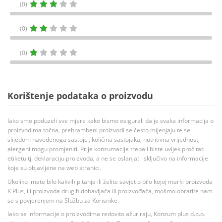
(0)
(0)
(0)
Korištenje podataka o proizvodu
Iako smo poduzeli sve mjere kako bismo osigurali da je svaka informacija o
proizvodima točna, prehrambeni proizvodi se često mijenjaju te se
slijedom navedenoga sastojci, količina sastojaka, nutritivna vrijednost,
alergeni mogu promjeniti. Prije konzumacije trebali biste uvijek pročitati
etiketu tj. deklaraciju proizvoda, a ne se oslanjati isključivo na informacije
koje su objavljene na web stranici.
Ukoliko imate bilo kakvih pitanja ili želite savjet o bilo kojoj marki proizvoda
K Plus, ili proizvoda drugih dobavljača ili proizvođača, molimo obratite nam
se s povjerenjem na Službu za Korisnike.
Iako se informacije o proizvodima redovito ažuriraju, Konzum plus d.o.o.