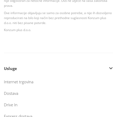
nije odgovoran za netočne informacije. Ovo ne utječe na vaša zakonska
prava.
Ove informacije objavljuju se samo za osobne potrebe, a nije ih dozvoljeno
reproducirati na bilo koji način bez prethodne suglasnosti Konzum plus
d.o.o. niti bez pisane potvrde.
Konzum plus d.o.o.
Usluge
Internet trgovina
Dostava
Drive In
Express dostava