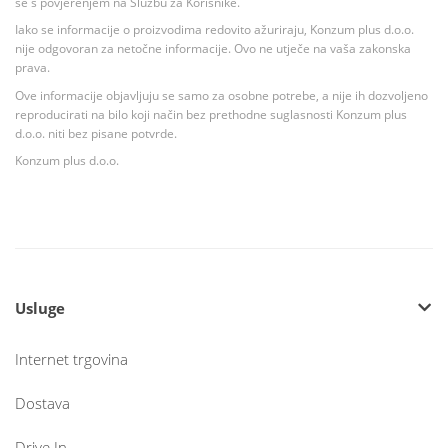
se s povjerenjem na Službu za Korisnike.
Iako se informacije o proizvodima redovito ažuriraju, Konzum plus d.o.o.
nije odgovoran za netočne informacije. Ovo ne utječe na vaša zakonska
prava.
Ove informacije objavljuju se samo za osobne potrebe, a nije ih dozvoljeno
reproducirati na bilo koji način bez prethodne suglasnosti Konzum plus
d.o.o. niti bez pisane potvrde.
Konzum plus d.o.o.
Usluge
Internet trgovina
Dostava
Drive In