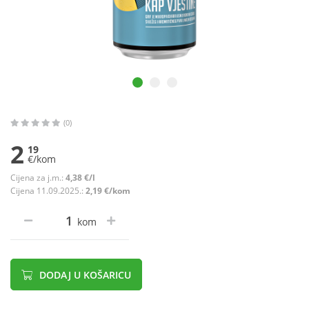
(0)
2
19
€/kom
Cijena za j.m.:
4,38 €/l
Cijena 11.09.2025.:
2,19 €/kom
kom
DODAJ U KOŠARICU