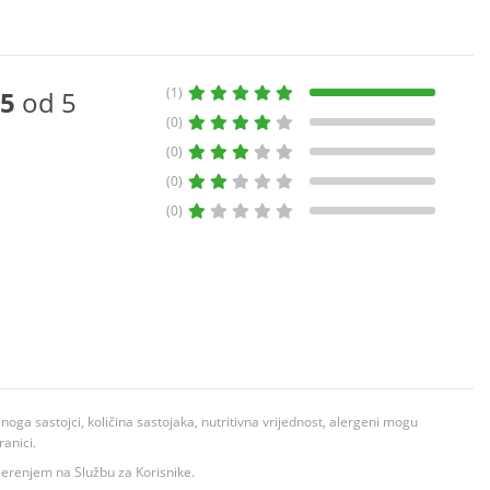
(1)
5
od 5
(0)
(0)
(0)
(0)
ga sastojci, količina sastojaka, nutritivna vrijednost, alergeni mogu
ranici.
ovjerenjem na Službu za Korisnike.