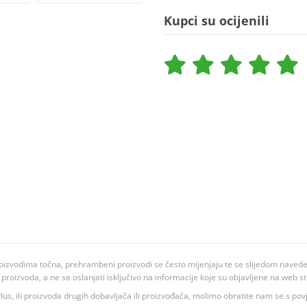
Kupci su ocijenili
oizvodima točna, prehrambeni proizvodi se često mijenjaju te se slijedom navedeno
ju proizvoda, a ne se oslanjati isključivo na informacije koje su objavljene na web st
 K Plus, ili proizvoda drugih dobavljača ili proizvođača, molimo obratite nam se s p