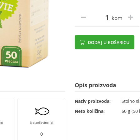
kom
DODAJ U KOŠARICU
Opis proizvoda
Naziv proizvoda:
Stolno sl
Neto količina:
60 g (50
g)
Bjelančevine (g)
0