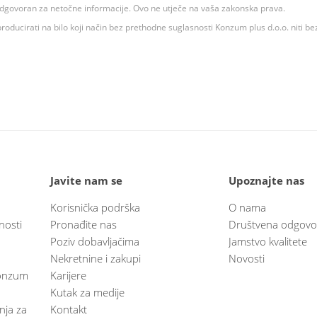
 odgovoran za netočne informacije. Ovo ne utječe na vaša zakonska prava.
roducirati na bilo koji način bez prethodne suglasnosti Konzum plus d.o.o. niti be
Javite nam se
Upoznajte nas
Korisnička podrška
O nama
nosti
Pronađite nas
Društvena odgovo
Poziv dobavljačima
Jamstvo kvalitete
Nekretnine i zakupi
Novosti
 Konzum
Karijere
Kutak za medije
anja za
Kontakt