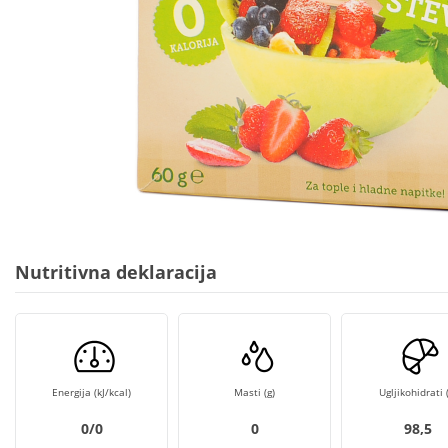
Nutritivna deklaracija
Energija (kJ/kcal)
Masti (g)
Ugljikohidrati (
0/0
0
98,5