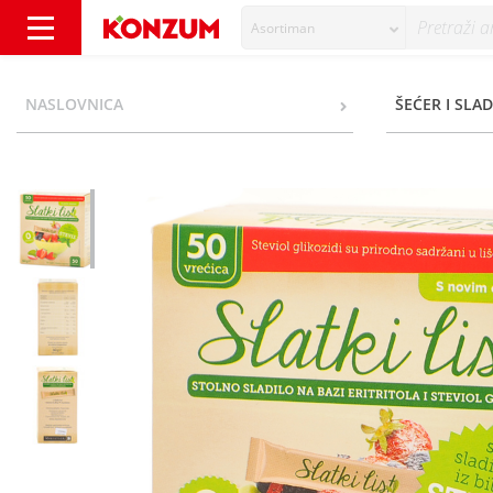
Asortiman
GreenLab Slatki list Stolno sladilo na bazi eri
NASLOVNICA
ŠEĆER I SLAD