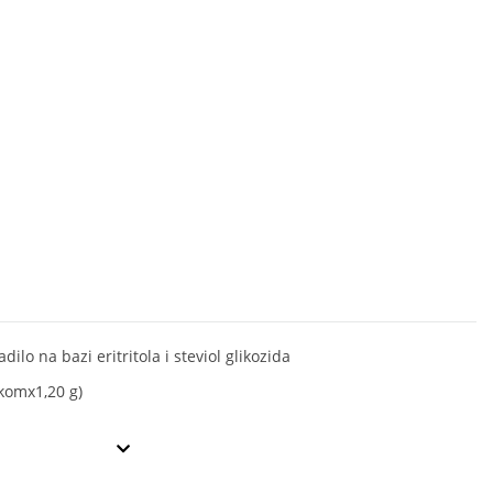
adilo na bazi eritritola i steviol glikozida
 komx1,20 g)