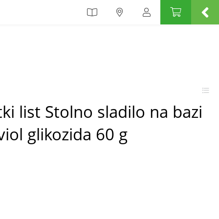
i list Stolno sladilo na bazi
eviol glikozida 60 g