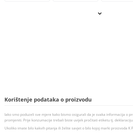
Korištenje podataka o proizvodu
Iako smo poduzeli sve mjere kako bismo osigurali da je svaka informacija o pr
promjeniti. Prije konzumacije trebali biste uvijek pročitati etiketu tj. deklaraci
Ukoliko imate bilo kakvih pitanja ili želite savjet o bilo kojoj marki proizvoda