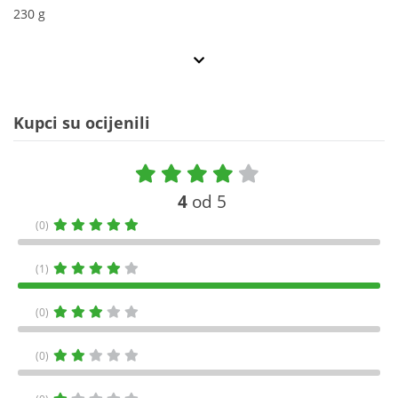
230 g
Kupci su ocijenili
4
od 5
(0)
(1)
(0)
(0)