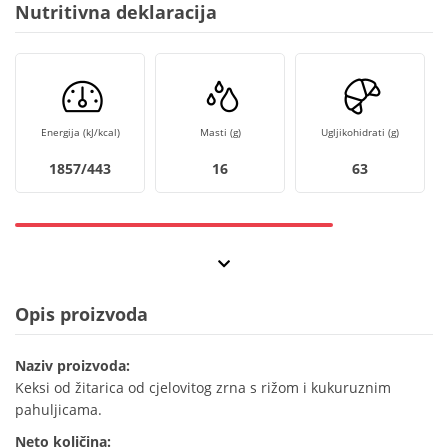
Nutritivna deklaracija
Energija (kJ/kcal)
Masti (g)
Ugljikohidrati (g)
1857/443
16
63
Opis proizvoda
Naziv proizvoda:
Keksi od žitarica od cjelovitog zrna s rižom i kukuruznim
pahuljicama.
Neto količina: