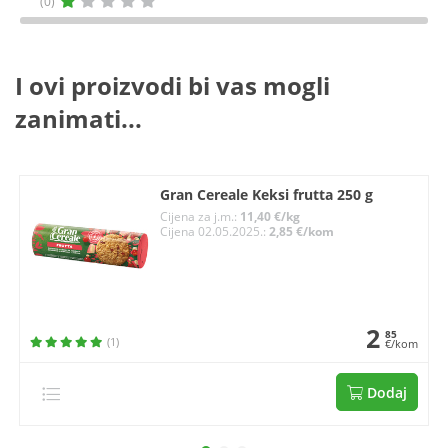
(0)
I ovi proizvodi bi vas mogli
zanimati...
Gran Cereale Keksi frutta 250 g
Cijena za j.m.:
11,40 €/kg
Cijena 02.05.2025.:
2,85 €/kom
2
85
(1)
€/kom
Dodaj