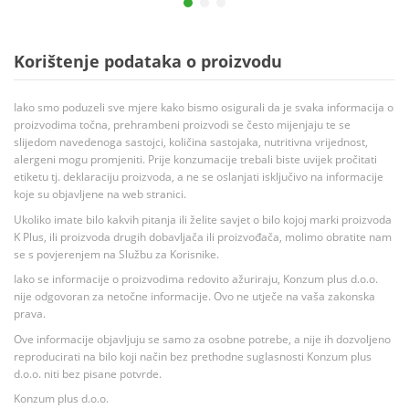
Korištenje podataka o proizvodu
Iako smo poduzeli sve mjere kako bismo osigurali da je svaka informacija o
proizvodima točna, prehrambeni proizvodi se često mijenjaju te se
slijedom navedenoga sastojci, količina sastojaka, nutritivna vrijednost,
alergeni mogu promjeniti. Prije konzumacije trebali biste uvijek pročitati
etiketu tj. deklaraciju proizvoda, a ne se oslanjati isključivo na informacije
koje su objavljene na web stranici.
Ukoliko imate bilo kakvih pitanja ili želite savjet o bilo kojoj marki proizvoda
K Plus, ili proizvoda drugih dobavljača ili proizvođača, molimo obratite nam
se s povjerenjem na Službu za Korisnike.
Iako se informacije o proizvodima redovito ažuriraju, Konzum plus d.o.o.
nije odgovoran za netočne informacije. Ovo ne utječe na vaša zakonska
prava.
Ove informacije objavljuju se samo za osobne potrebe, a nije ih dozvoljeno
reproducirati na bilo koji način bez prethodne suglasnosti Konzum plus
d.o.o. niti bez pisane potvrde.
Konzum plus d.o.o.