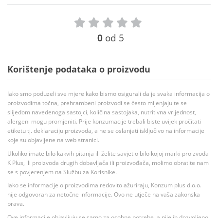
0
od 5
Korištenje podataka o proizvodu
Iako smo poduzeli sve mjere kako bismo osigurali da je svaka informacija o
proizvodima točna, prehrambeni proizvodi se često mijenjaju te se
slijedom navedenoga sastojci, količina sastojaka, nutritivna vrijednost,
alergeni mogu promjeniti. Prije konzumacije trebali biste uvijek pročitati
etiketu tj. deklaraciju proizvoda, a ne se oslanjati isključivo na informacije
koje su objavljene na web stranici.
Ukoliko imate bilo kakvih pitanja ili želite savjet o bilo kojoj marki proizvoda
K Plus, ili proizvoda drugih dobavljača ili proizvođača, molimo obratite nam
se s povjerenjem na Službu za Korisnike.
Iako se informacije o proizvodima redovito ažuriraju, Konzum plus d.o.o.
nije odgovoran za netočne informacije. Ovo ne utječe na vaša zakonska
prava.
Ove informacije objavljuju se samo za osobne potrebe, a nije ih dozvoljeno