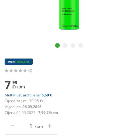
Multi
PlusCard
(0)
7
99
€/kom
MultiPlusCard cijena:
5,69 €
Cijena za j.m.:
39,95 €/l
Vrijedi do:
06.09.2026
Cijena 02.05.2025.:
7,99 €/kom
kom