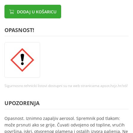
DODAJ U KOŠARICU
OPASNOST!
Sigurnosno tehnicki listovi dostupni su na web stranicama apsot.hzjz.hr/stl/
UPOZORENJA
Opasnost. Iznimno zapaljiv aerosol. Spremnik pod tlakom:
može prsnuti ako se grije. Čuvati odvojeno od topline, vrućih
površina, iskri, otvorenog plamena i ostalih izvora paljenja. Ne