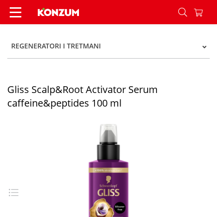
Gliss Scalp&Root Activator Serum caffeine&pept
REGENERATORI I TRETMANI
Gliss Scalp&Root Activator Serum
caffeine&peptides 100 ml