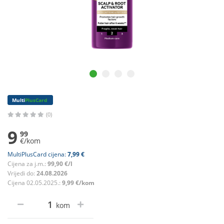
Multi
PlusCard
(0)
9
99
€/kom
MultiPlusCard cijena:
7,99 €
Cijena za j.m.:
99,90 €/l
Vrijedi do:
24.08.2026
Cijena 02.05.2025.:
9,99 €/kom
kom