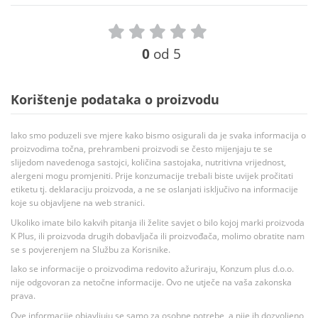
0
od 5
Korištenje podataka o proizvodu
Iako smo poduzeli sve mjere kako bismo osigurali da je svaka informacija o
proizvodima točna, prehrambeni proizvodi se često mijenjaju te se
slijedom navedenoga sastojci, količina sastojaka, nutritivna vrijednost,
alergeni mogu promjeniti. Prije konzumacije trebali biste uvijek pročitati
etiketu tj. deklaraciju proizvoda, a ne se oslanjati isključivo na informacije
koje su objavljene na web stranici.
Ukoliko imate bilo kakvih pitanja ili želite savjet o bilo kojoj marki proizvoda
K Plus, ili proizvoda drugih dobavljača ili proizvođača, molimo obratite nam
se s povjerenjem na Službu za Korisnike.
Iako se informacije o proizvodima redovito ažuriraju, Konzum plus d.o.o.
nije odgovoran za netočne informacije. Ovo ne utječe na vaša zakonska
prava.
Ove informacije objavljuju se samo za osobne potrebe, a nije ih dozvoljeno