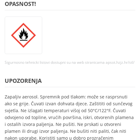
OPASNOST!
Sigurnosno tehnicki listovi dostupni su na web stranicama apsot.hzjz.hr/stl/
UPOZORENJA
Zapaljiv aerosol. Spremnik pod tlakom: može se rasprsnuti
ako se grije. Čuvati izvan dohvata djece. Zaštititi od sunčevog
svjetla. Ne izlagati temperaturi višoj od 50°C/122°F. Čuvati
odvojeno od topline, vrućih površina, iskri, otvorenih plamena
i ostalih izvora paljenja. Ne pušiti. Ne prskati u otvoreni
plamen ili drugi izvor paljenja. Ne bušiti niti paliti, čak niti
nakon uporabe. Koristiti samo u dobro prozračenim