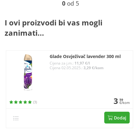
0
od 5
I ovi proizvodi bi vas mogli
zanimati...
Glade Osvježivač lavender 300 ml
Cijena za j.m.:
11,97 €/l
Cijena 02.05.2025.:
3,29 €/kom
3
59
(3)
€/kom
Dodaj