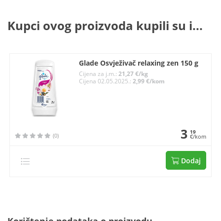
Kupci ovog proizvoda kupili su i...
Glade Osvježivač relaxing zen 150 g
Cijena za j.m.:
21,27 €/kg
Cijena 02.05.2025.:
2,99 €/kom
3
19
(0)
€/kom
Dodaj