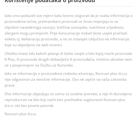
Korištenje podataka o proizvodu
Iako smo poduzeli sve mjere kako bismo osigurali da je svaka informacija o
proizvodima točna, prehrambeni proizvodi se često mijenjaju te se
slijedom navedenoga sastojci, količina sastojaka, nutritivna vrijednost,
alergeni mogu promjeniti. Prije konzumacije trebali biste uvijek pročitati
etiketu tj. deklaraciju proizvoda, a ne se oslanjati isključivo na informacije
koje su objavljene na web stranici.
Ukoliko imate bilo kakvih pitanja ili želite savjet o bilo kojoj marki proizvoda
K Plus, ili proizvoda drugih dobavljača ili proizvođača, molimo obratite nam
se s povjerenjem na Službu za Korisnike.
Iako se informacije o proizvodima redovito ažuriraju, Konzum plus d.o.o.
nije odgovoran za netočne informacije. Ovo ne utječe na vaša zakonska
prava.
Ove informacije objavljuju se samo za osobne potrebe, a nije ih dozvoljeno
reproducirati na bilo koji način bez prethodne suglasnosti Konzum plus
d.o.o. niti bez pisane potvrde.
Konzum plus d.o.o.