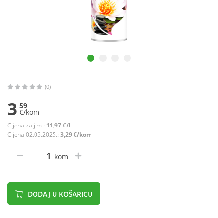
(0)
3
59
€/kom
Cijena za j.m.:
11,97 €/l
Cijena 02.05.2025.:
3,29 €/kom
kom
DODAJ U KOŠARICU