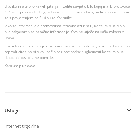
Ukoliko imate bilo kakvih pitanja ili želite savjet o bilo kojoj marki proizvoda
K Plus, ili proizvoda drugih dobavljača ili proizvođača, molimo obratite nam
se s povjerenjem na Službu za Korisnike.
Iako se informacije o proizvodima redovito ažuriraju, Konzum plus d.o.o.
nije odgovoran za netočne informacije. Ovo ne utječe na vaša zakonska
prava.
Ove informacije objavljuju se samo za osobne potrebe, a nije ih dozvoljeno
reproducirati na bilo koji način bez prethodne suglasnosti Konzum plus
d.o.o. niti bez pisane potvrde.
Konzum plus d.o.o.
Usluge
Internet trgovina