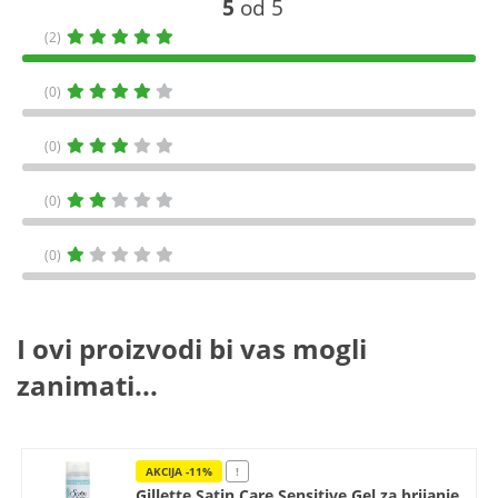
5
od 5
(2)
(0)
(0)
(0)
(0)
I ovi proizvodi bi vas mogli
zanimati...
AKCIJA -11%
!
Gillette Satin Care Sensitive Gel za brijanje