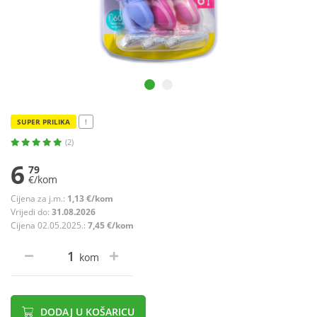
SUPER PRILIKA
!
(2)
6
79
€/kom
Cijena za j.m.:
1,13 €/kom
Vrijedi do:
31.08.2026
Cijena 02.05.2025.:
7,45 €/kom
kom
DODAJ U KOŠARICU