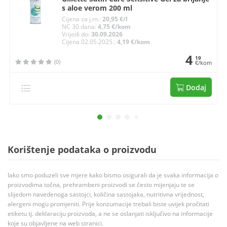
s aloe verom 200 ml
Cijena za j.m.:
20,95 €/l
NC 30 dana:
4,75 €/kom
Vrijedi do:
30.09.2026
Cijena 02.05.2025.:
4,19 €/kom
4
19
(0)
€/kom
Dodaj
Korištenje podataka o proizvodu
Iako smo poduzeli sve mjere kako bismo osigurali da je svaka informacija o
proizvodima točna, prehrambeni proizvodi se često mijenjaju te se
slijedom navedenoga sastojci, količina sastojaka, nutritivna vrijednost,
alergeni mogu promjeniti. Prije konzumacije trebali biste uvijek pročitati
etiketu tj. deklaraciju proizvoda, a ne se oslanjati isključivo na informacije
koje su objavljene na web stranici.