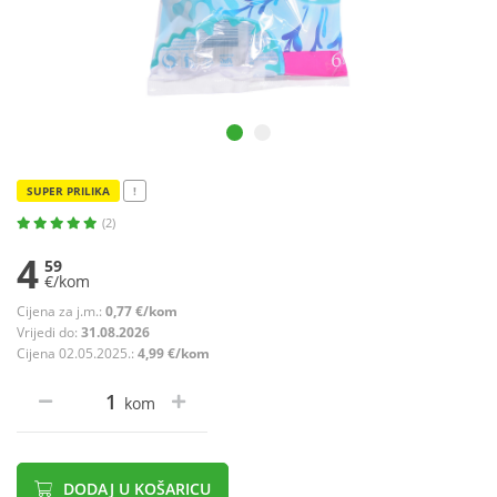
SUPER PRILIKA
!
(2)
4
59
€/kom
Cijena za j.m.:
0,77 €/kom
Vrijedi do:
31.08.2026
Cijena 02.05.2025.:
4,99 €/kom
kom
DODAJ U KOŠARICU