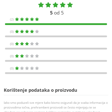
5
od 5
(2)
(0)
(0)
(0)
(0)
Korištenje podataka o proizvodu
Iako smo poduzeli sve mjere kako bismo osigurali da je svaka informacija o
proizvodima točna, prehrambeni proizvodi se često mijenjaju te se