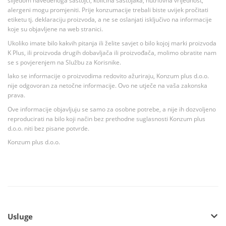
slijedom navedenoga sastojci, količina sastojaka, nutritivna vrijednost,
alergeni mogu promjeniti. Prije konzumacije trebali biste uvijek pročitati
etiketu tj. deklaraciju proizvoda, a ne se oslanjati isključivo na informacije
koje su objavljene na web stranici.
Ukoliko imate bilo kakvih pitanja ili želite savjet o bilo kojoj marki proizvoda
K Plus, ili proizvoda drugih dobavljača ili proizvođača, molimo obratite nam
se s povjerenjem na Službu za Korisnike.
Iako se informacije o proizvodima redovito ažuriraju, Konzum plus d.o.o.
nije odgovoran za netočne informacije. Ovo ne utječe na vaša zakonska
prava.
Ove informacije objavljuju se samo za osobne potrebe, a nije ih dozvoljeno
reproducirati na bilo koji način bez prethodne suglasnosti Konzum plus
d.o.o. niti bez pisane potvrde.
Konzum plus d.o.o.
Usluge