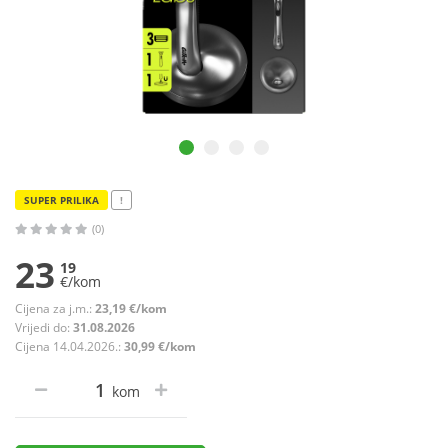
SUPER PRILIKA
!
(0)
23
19
€/kom
Cijena za j.m.:
23,19 €/kom
Vrijedi do:
31.08.2026
Cijena 14.04.2026.:
30,99 €/kom
kom