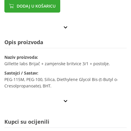
DODAJ U KOŠARICU
Opis proizvoda
Naziv proizvoda:
Gillette labs Brijač + zamjenske britvice 3/1 + postolje.
Sastojci / Sastav:
PEG-115M, PEG-100, Silica, Diethylene Glycol Bis-(t-Butyl o-
Cresolpropanoate), BHT.
Kupci su ocijenili