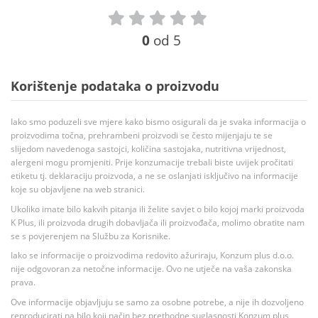
0
od 5
Korištenje podataka o proizvodu
Iako smo poduzeli sve mjere kako bismo osigurali da je svaka informacija o
proizvodima točna, prehrambeni proizvodi se često mijenjaju te se
slijedom navedenoga sastojci, količina sastojaka, nutritivna vrijednost,
alergeni mogu promjeniti. Prije konzumacije trebali biste uvijek pročitati
etiketu tj. deklaraciju proizvoda, a ne se oslanjati isključivo na informacije
koje su objavljene na web stranici.
Ukoliko imate bilo kakvih pitanja ili želite savjet o bilo kojoj marki proizvoda
K Plus, ili proizvoda drugih dobavljača ili proizvođača, molimo obratite nam
se s povjerenjem na Službu za Korisnike.
Iako se informacije o proizvodima redovito ažuriraju, Konzum plus d.o.o.
nije odgovoran za netočne informacije. Ovo ne utječe na vaša zakonska
prava.
Ove informacije objavljuju se samo za osobne potrebe, a nije ih dozvoljeno
reproducirati na bilo koji način bez prethodne suglasnosti Konzum plus