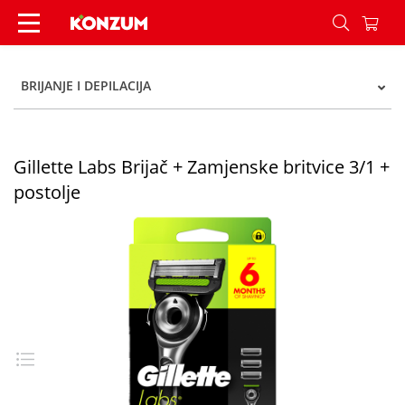
Gillette Labs Brijač + Zamjenske britvice 3/1 + p
BRIJANJE I DEPILACIJA
Gillette Labs Brijač + Zamjenske britvice 3/1 +
postolje