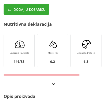
DODAJ U KOŠARICU
Nutritivna deklaracija
Energija (kJ/kcal)
Masti (g)
Ugljikohidrati (g)
149/35
0,2
6,3
Opis proizvoda