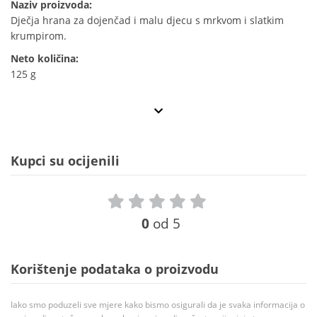
Naziv proizvoda:
Dječja hrana za dojenčad i malu djecu s mrkvom i slatkim
krumpirom.
Neto količina:
125 g
Kupci su ocijenili
0
od 5
Korištenje podataka o proizvodu
Iako smo poduzeli sve mjere kako bismo osigurali da je svaka informacija o