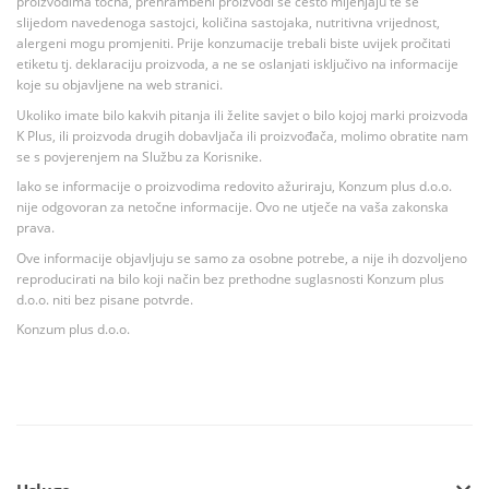
proizvodima točna, prehrambeni proizvodi se često mijenjaju te se
slijedom navedenoga sastojci, količina sastojaka, nutritivna vrijednost,
alergeni mogu promjeniti. Prije konzumacije trebali biste uvijek pročitati
etiketu tj. deklaraciju proizvoda, a ne se oslanjati isključivo na informacije
koje su objavljene na web stranici.
Ukoliko imate bilo kakvih pitanja ili želite savjet o bilo kojoj marki proizvoda
K Plus, ili proizvoda drugih dobavljača ili proizvođača, molimo obratite nam
se s povjerenjem na Službu za Korisnike.
Iako se informacije o proizvodima redovito ažuriraju, Konzum plus d.o.o.
nije odgovoran za netočne informacije. Ovo ne utječe na vaša zakonska
prava.
Ove informacije objavljuju se samo za osobne potrebe, a nije ih dozvoljeno
reproducirati na bilo koji način bez prethodne suglasnosti Konzum plus
d.o.o. niti bez pisane potvrde.
Konzum plus d.o.o.