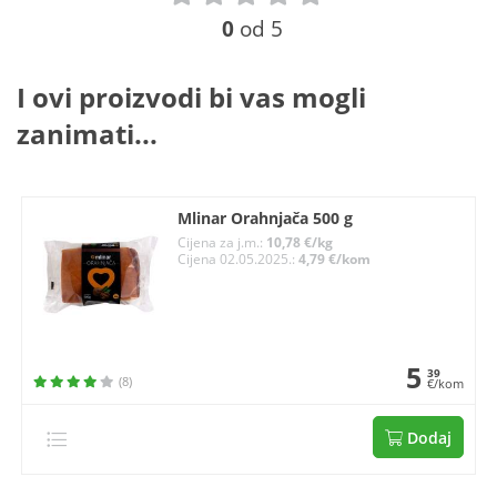
0
od 5
I ovi proizvodi bi vas mogli
zanimati...
Mlinar Orahnjača 500 g
Cijena za j.m.:
10,78 €/kg
Cijena 02.05.2025.:
4,79 €/kom
5
39
(8)
€/kom
Dodaj