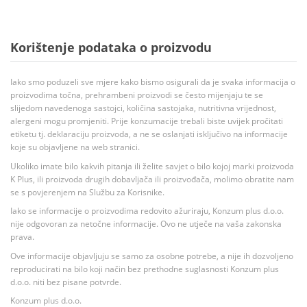
Korištenje podataka o proizvodu
Iako smo poduzeli sve mjere kako bismo osigurali da je svaka informacija o
proizvodima točna, prehrambeni proizvodi se često mijenjaju te se
slijedom navedenoga sastojci, količina sastojaka, nutritivna vrijednost,
alergeni mogu promjeniti. Prije konzumacije trebali biste uvijek pročitati
etiketu tj. deklaraciju proizvoda, a ne se oslanjati isključivo na informacije
koje su objavljene na web stranici.
Ukoliko imate bilo kakvih pitanja ili želite savjet o bilo kojoj marki proizvoda
K Plus, ili proizvoda drugih dobavljača ili proizvođača, molimo obratite nam
se s povjerenjem na Službu za Korisnike.
Iako se informacije o proizvodima redovito ažuriraju, Konzum plus d.o.o.
nije odgovoran za netočne informacije. Ovo ne utječe na vaša zakonska
prava.
Ove informacije objavljuju se samo za osobne potrebe, a nije ih dozvoljeno
reproducirati na bilo koji način bez prethodne suglasnosti Konzum plus
d.o.o. niti bez pisane potvrde.
Konzum plus d.o.o.