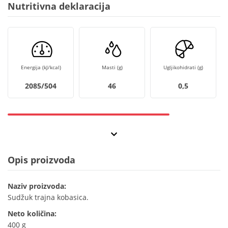
Nutritivna deklaracija
Energija (kJ/kcal)
Masti (g)
Ugljikohidrati (g)
2085/504
46
0,5
Opis proizvoda
Naziv proizvoda:
Sudžuk trajna kobasica.
Neto količina:
400 g