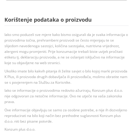
Korištenje podataka o proizvodu
Iako smo poduzeli sve mjere kako bismo osigurali da je svaka informacija o
proizvodima točna, prehrambeni proizvodi se često mijenjaju te se
slijedom navedenoga sastojci, količina sastojaka, nutritivna vrijednost,
alergeni mogu promjeniti. Prije konzumacije trebali biste uvijek pročitati
etiketu tj. deklaraciju proizvoda, a ne se oslanjati isključivo na informacije
koje su objavljene na web stranici.
Ukoliko imate bilo kakvih pitanja ili želite savjet o bilo kojoj marki proizvoda
K Plus, ili proizvoda drugih dobavljača ili proizvođača, molimo obratite nam
se s povjerenjem na Službu za Korisnike.
Iako se informacije o proizvodima redovito ažuriraju, Konzum plus d.o.o.
nije odgovoran za netočne informacije. Ovo ne utječe na vaša zakonska
prava.
Ove informacije objavljuju se samo za osobne potrebe, a nije ih dozvoljeno
reproducirati na bilo koji način bez prethodne suglasnosti Konzum plus
d.o.o. niti bez pisane potvrde.
Konzum plus d.o.o.