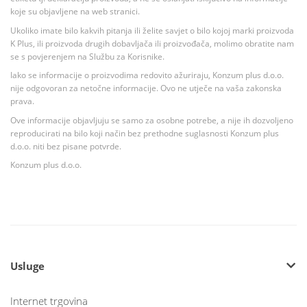
koje su objavljene na web stranici.
Ukoliko imate bilo kakvih pitanja ili želite savjet o bilo kojoj marki proizvoda
K Plus, ili proizvoda drugih dobavljača ili proizvođača, molimo obratite nam
se s povjerenjem na Službu za Korisnike.
Iako se informacije o proizvodima redovito ažuriraju, Konzum plus d.o.o.
nije odgovoran za netočne informacije. Ovo ne utječe na vaša zakonska
prava.
Ove informacije objavljuju se samo za osobne potrebe, a nije ih dozvoljeno
reproducirati na bilo koji način bez prethodne suglasnosti Konzum plus
d.o.o. niti bez pisane potvrde.
Konzum plus d.o.o.
Usluge
Internet trgovina