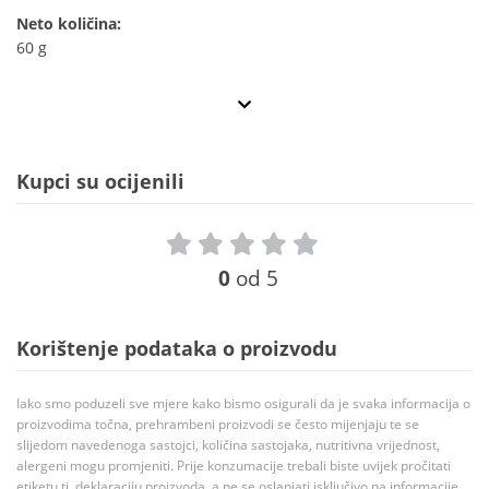
Neto količina:
60 g
Kupci su ocijenili
0
od 5
Korištenje podataka o proizvodu
Iako smo poduzeli sve mjere kako bismo osigurali da je svaka informacija o
proizvodima točna, prehrambeni proizvodi se često mijenjaju te se
slijedom navedenoga sastojci, količina sastojaka, nutritivna vrijednost,
alergeni mogu promjeniti. Prije konzumacije trebali biste uvijek pročitati
etiketu tj. deklaraciju proizvoda, a ne se oslanjati isključivo na informacije