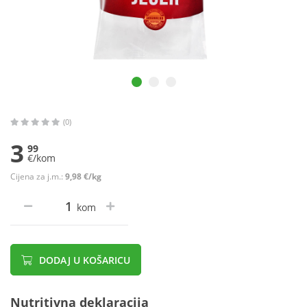
(0)
3
99
€/kom
Cijena za j.m.:
9,98 €/kg
kom
DODAJ U KOŠARICU
Nutritivna deklaracija