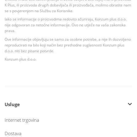
K Plus, ili proizvoda drugih dobavljača ili proizvođača, molimo obratite nam
se s povjerenjem na Službu za Korisnike.
Iako se informacije o proizvodima redovito ažuriraju, Konzum plus d.o.o.
nije odgovoran za netočne informacije. Ovo ne utječe na vaša zakonska
prava.
Ove informacije objavljuju se samo za osobne potrebe, a nije ih dozvoljeno
reproducirati na bilo koji način bez prethodne suglasnosti Konzum plus
d.o.o. niti bez pisane potvrde.
Konzum plus d.o.o.
Usluge
Internet trgovina
Dostava