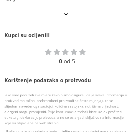
Kupci su ocijenili
0
od 5
Korištenje podataka o proizvodu
Iako smo poduzeli sve mjere kako bismo osigurali da je svaka informacija o
proizvodima točna, prehrambeni proizvodi se često mijenjaju te se
slijedom navedenoga sastojci, količina sastojaka, nutritivna vrijednost,
alergeni mogu promjeniti. Prije konzumacije trebali biste uvijek pročitati
etiketu tj. deklaraciju proizvoda, a ne se oslanjati isključivo na informacije
koje su objavljene na web stranici.
Ukoliko imate bilo kakvih pitanja ili želite savjet o bilo kojoj marki proizvoda