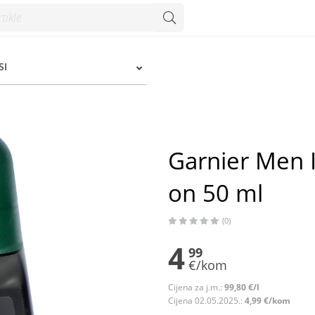
n 50 ml - Konzum
SI
Garnier Men I
on 50 ml
(0)
4
99
€/kom
Cijena za j.m.:
99,80 €/l
Cijena 02.05.2025.:
4,99 €/kom