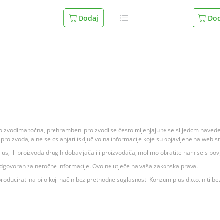
Dodaj
Dod
oizvodima točna, prehrambeni proizvodi se često mijenjaju te se slijedom navedeno
ju proizvoda, a ne se oslanjati isključivo na informacije koje su objavljene na web st
 K Plus, ili proizvoda drugih dobavljača ili proizvođača, molimo obratite nam se s p
 odgovoran za netočne informacije. Ovo ne utječe na vaša zakonska prava.
roducirati na bilo koji način bez prethodne suglasnosti Konzum plus d.o.o. niti be