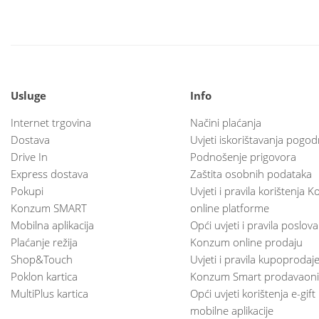
Usluge
Info
Internet trgovina
Načini plaćanja
Dostava
Uvjeti iskorištavanja pogod
Drive In
Podnošenje prigovora
Express dostava
Zaštita osobnih podataka
Pokupi
Uvjeti i pravila korištenja
Konzum SMART
online platforme
Mobilna aplikacija
Opći uvjeti i pravila poslov
Plaćanje režija
Konzum online prodaju
Shop&Touch
Uvjeti i pravila kupoprodaj
Poklon kartica
Konzum Smart prodavaoni
MultiPlus kartica
Opći uvjeti korištenja e-gift
mobilne aplikacije