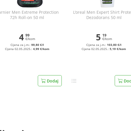
rnier Men Extreme Protection
L'oreal Men Expert Shirt Prote
72h Roll-on 50 ml
Dezodorans 50 ml
4
5
99
19
€/kom
€/kom
Cijena za j.m.:
99,80 €/l
Cijena za j.m.:
103,80 €/l
Cijena 02.05.2025.:
4,99 €/kom
Cijena 02.05.2025.:
5,19 €/kom
Dodaj
Dod