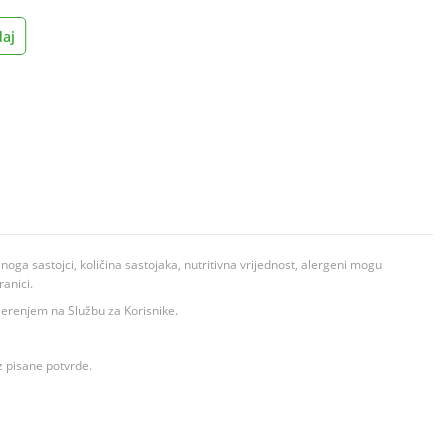
aj
ga sastojci, količina sastojaka, nutritivna vrijednost, alergeni mogu
ranici.
ovjerenjem na Službu za Korisnike.
z pisane potvrde.