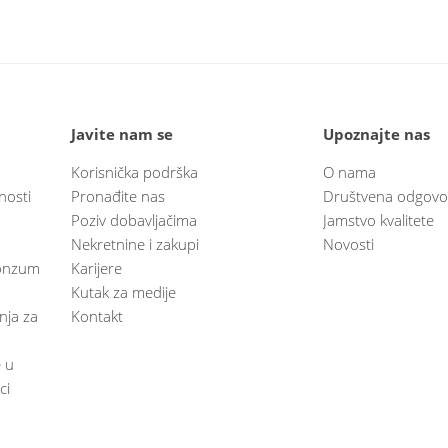
Javite nam se
Upoznajte nas
Korisnička podrška
O nama
nosti
Pronađite nas
Društvena odgovo
Poziv dobavljačima
Jamstvo kvalitete
Nekretnine i zakupi
Novosti
 Konzum
Karijere
Kutak za medije
anja za
Kontakt
e u
ci