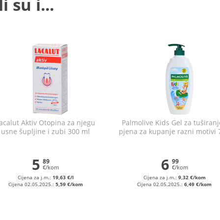
 su i...
acalut Aktiv Otopina za njegu
Palmolive Kids Gel za tuširanj
usne šupljine i zubi 300 ml
pjena za kupanje razni motivi 
ml
5
6
89
99
€/kom
€/kom
Cijena za j.m.:
19,63 €/l
Cijena za j.m.:
9,32 €/kom
Cijena 02.05.2025.:
5,59 €/kom
Cijena 02.05.2025.:
6,49 €/kom