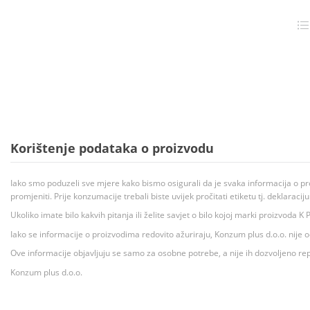
Korištenje podataka o proizvodu
Iako smo poduzeli sve mjere kako bismo osigurali da je svaka informacija o pr
promjeniti. Prije konzumacije trebali biste uvijek pročitati etiketu tj. deklaraci
Ukoliko imate bilo kakvih pitanja ili želite savjet o bilo kojoj marki proizvoda
Iako se informacije o proizvodima redovito ažuriraju, Konzum plus d.o.o. nije
Ove informacije objavljuju se samo za osobne potrebe, a nije ih dozvoljeno rep
Konzum plus d.o.o.