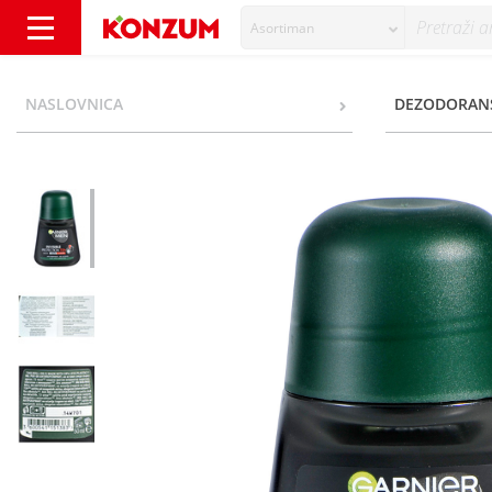
Asortiman
Garnier Men Invisible protection 72h Roll-o
NASLOVNICA
DEZODORAN