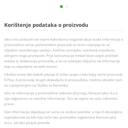
Korištenje podataka o proizvodu
Iako smo poduzeli sve mjere kako bismo osigurali da je svaka informacija o
proizvodima točna, prehrambeni proizvodi se često mijenjaju te se
slijedom navedenoga sastojci, količina sastojaka, nutritivna vrijednost,
alergeni mogu promjeniti. Prije konzumacije trebali biste uvijek pročitati
etiketu tj. deklaraciju proizvoda, a ne se oslanjati isključivo na informacije
koje su objavljene na web stranici.
Ukoliko imate bilo kakvih pitanja ili želite savjet o bilo kojoj marki proizvoda
K Plus, ili proizvoda drugih dobavljača ili proizvođača, molimo obratite nam
se s povjerenjem na Službu za Korisnike.
Iako se informacije o proizvodima redovito ažuriraju, Konzum plus d.o.o.
nije odgovoran za netočne informacije. Ovo ne utječe na vaša zakonska
prava.
Ove informacije objavljuju se samo za osobne potrebe, a nije ih dozvoljeno
reproducirati na bilo koji način bez prethodne suglasnosti Konzum plus
d.o.o. niti bez pisane potvrde.