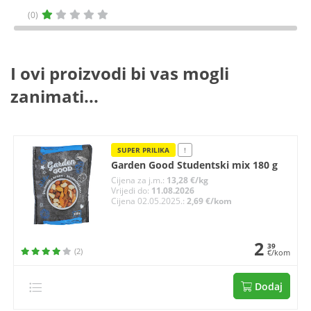
(0)
I ovi proizvodi bi vas mogli
zanimati...
SUPER PRILIKA
!
Garden Good Studentski mix 180 g
Cijena za j.m.:
13,28 €/kg
Vrijedi do:
11.08.2026
Cijena 02.05.2025.:
2,69 €/kom
2
39
(2)
€/kom
Dodaj