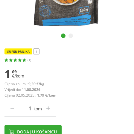
SUPER PRILIKA
!
(1)
1
69
€/kom
Cijena za j.m.:
9,39 €/kg
Vrijedi do:
11.08.2026
Cijena 02.05.2025.:
1,79 €/kom
kom
DODAJ U KOŠARICU